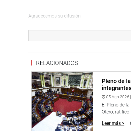
Agradecemos su difusión
Arequipa 04 de enero de 2016
Prensa – Despacho Congresal
Mayor información: 987126891
RELACIONADOS
Pleno de l
integrante
05 Ago 2026 |
El Pleno de l
Otero, ratificó
Leer más >