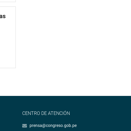
mas
CENTRO DE ATENCIÓN
prensa@congreso.gob.pe