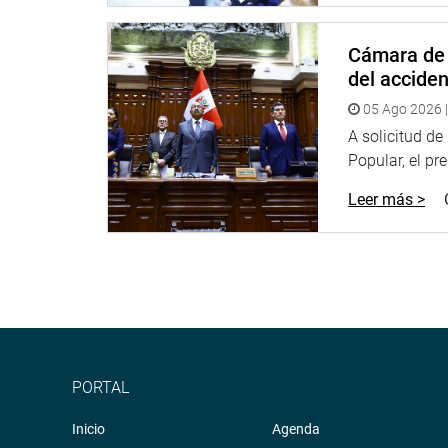
Cámara de 
del accide
05 Ago 2026 |
A solicitud d
Popular, el pr
Leer más >
PORTAL
Inicio
Agenda