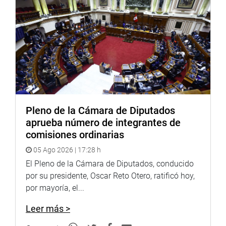
cifras y se mejore la atención a miles de jóvenes que
postulan a una beca, en especial a los estudiantes de los
sectores y poblaciones más vulnerables», refirió la
congresista Yesenia Ponce Villareal (FP)
En esa misma línea de opinión, la legisladora Gloria
Montenegro Figueroa (APP), dio a conocer su
preocupación por la posible disminución de becas a los
hijos de los maestros y solicitó se informé de todos los
Pleno de la Cámara de Diputados
servicios y beneficios de Pronabec, en todas las
aprueba número de integrantes de
instituciones educativas del país.
comisiones ordinarias
05 Ago 2026 | 17:28 h
El Pleno de la Cámara de Diputados, conducido
Los congresistas Joaquín Dipas Huamán (FP), Lizbeth
por su presidente, Oscar Reto Otero, ratificó hoy,
Robles Uribe (FP), Edwin Vergara Pinto (FP), y Edilberto
por mayoría, el...
Curro López (FA), entre otros representantes también
opinaron sobre la exposición y coincidieron en señalar se
Leer más >
mejore presupuestalmente la actividad del Pronabec, para