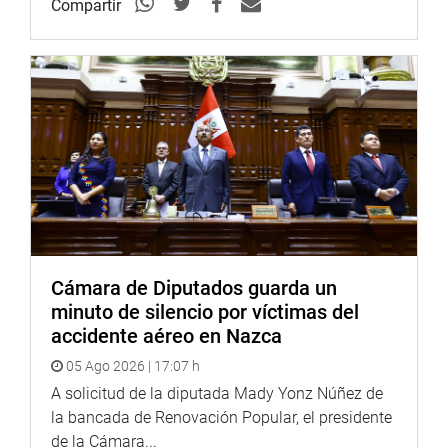
asistir a los que realmente lo necesitan.
Compartir
Luego de la intervención de los parlamentarios, la
funcionaria de Pronabec, señaló que tomará en cuenta
las críticas y aportes de los representantes y que
continuará trabajando para mejorar la calidad de los
servicios de la institución que dirige.
APRUEBAN PLAN DE TRABAJO
La Comisión de Educación también aprobó su plan de
trabajo y su reglamento interno por unanimidad, que
guiará su labor durante el presente periodo legislativo.
Cámara de Diputados guarda un
Tiene como objetivo desarrollar y garantizar el acceso y
minuto de silencio por víctimas del
promoción de los derechos materia de trabajo, así como
accidente aéreo en Nazca
fiscalizar el trabajo de las instituciones que tienen a su
05 Ago 2026 | 17:07 h
cargo los temas de educación, juventud y deporte, entre
A solicitud de la diputada Mady Yonz Núñez de
otros aspectos vinculados a la realidad social y educativa
la bancada de Renovación Popular, el presidente
del país.
de la Cámara...