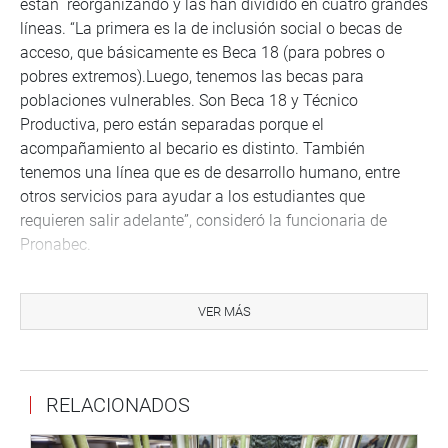
están reorganizando y las han dividido en cuatro grandes
líneas. “La primera es la de inclusión social o becas de
acceso, que básicamente es Beca 18 (para pobres o
pobres extremos).Luego, tenemos las becas para
poblaciones vulnerables. Son Beca 18 y Técnico
Productiva, pero están separadas porque el
acompañamiento al becario es distinto. También
tenemos una línea que es de desarrollo humano, entre
otros servicios para ayudar a los estudiantes que
requieren salir adelante”, consideró la funcionaria de
Pronabec.
Luego de la exposición realizada por Marushka Chocobar,
parlamentarios de diversas bancadas dieron a conocer
VER MÁS
sus puntos de vista al respecto y coincidieron en señalar
de la necesidad de mejorar y ampliar el número de becas
y los servicios de Pronabec, en todo el país.
RELACIONADOS
“Hay muchas quejas y poca información de los servicios
que brinda Pronabec, sería bueno que se sinceren las