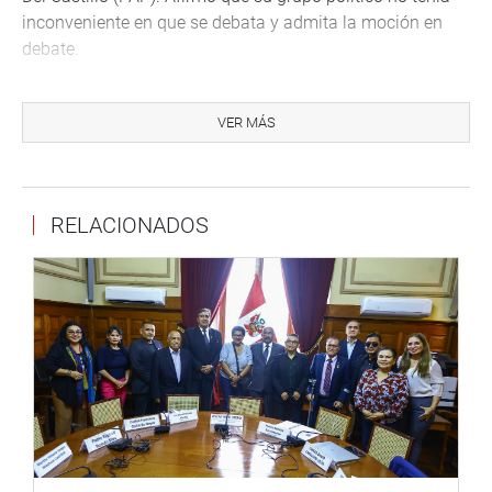
inconveniente en que se debata y admita la moción en
debate.
Por su parte, Yonhy Lescano (AP) dijo que Acción
Popular “nunca se ha negado a una moción de
VER MÁS
investigación” ni rechazado una moción de interpelación,
censura y menos la que propone la vacancia de la
presidencia de la República.
RELACIONADOS
Dijo que debería haber un amplio debate y anunció
que su bancada se pronunciará a favor.
PRENSA CONGRESO