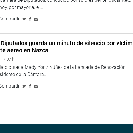
a Cámara de Diputados, conducido por su presidente, Oscar Reto
 hoy, por mayoría, el...
Compartir
ciativas que fortalezcan los derechos laborales y mejoren las
ud», expresó a través de sus redes sociales.
Diputados guarda un minuto de silencio por vícti
nte aéreo en Nazca
 17:07 h
ance en la construcción del Centro de Salud Castillo Grande de
e la diputada Mady Yonz Núñez de la bancada de Renovación
xpresó su preocupación ante el retraso de la obra que debió
esidente de la Cámara...
Compartir