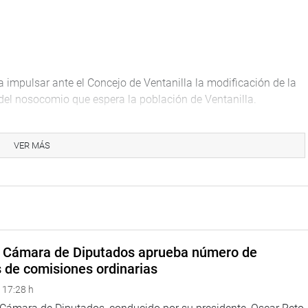
 impulsar ante el Concejo de Ventanilla la modificación de la
n del nosocomio que espera la población de Ventanilla.
VER MÁS
s trabajadores de EsSalud Cusco quien solicitan la aprobación
legibles y establece su registro para la asignación progresiva
interna 2025-2026.
a Cámara de Diputados aprueba número de
s de comisiones ordinarias
 17:28 h