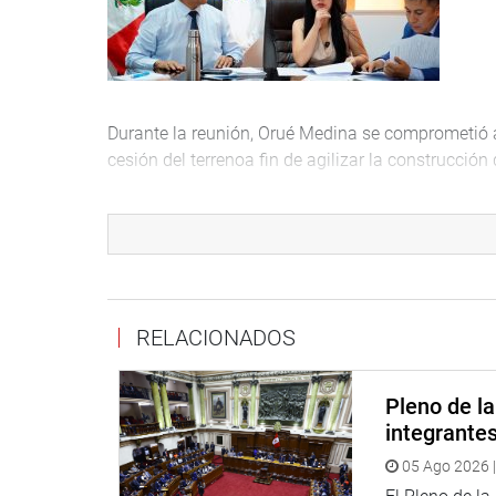
Durante la reunión, Orué Medina se comprometió a
cesión del terrenoa fin de agilizar la construcció
CUSCO
El legislador Guido Bellido Ugarte dialogó con lo
del proyecto de ley que reconoce la condición de e
de plazas en EsSalud, en el marco de promoción 
RELACIONADOS
Pleno de l
integrante
05 Ago 2026 |