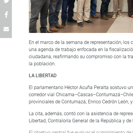
En el marco de la semana de representación, los 
una agenda de trabajo enfocada en la fiscalización
ciudadana, reafirmando su compromiso con la tran
la población.
LA LIBERTAD
El parlamentario Héctor Acuña Peralta sostuvo una
corredor vial Chicama–Cascas–Contumazá–Chilete,
provinciales de Contumazá, Enrico Cedrón León, y
La cita, además, contó con la asistencia de repre
Libertad, Contraloría General de la República y d
El objetivo central fue evaluar el cumplimiento d