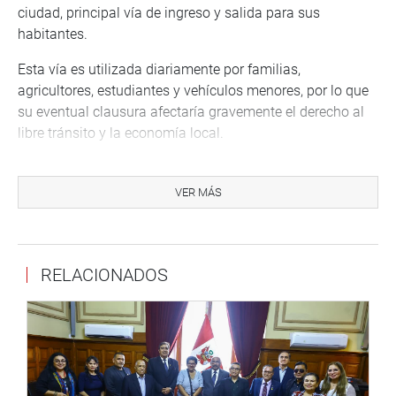
ciudad, principal vía de ingreso y salida para sus
habitantes.
Esta vía es utilizada diariamente por familias,
agricultores, estudiantes y vehículos menores, por lo que
su eventual clausura afectaría gravemente el derecho al
libre tránsito y la economía local.
Ante el pedido de la parlamentaria, el MTC se
comprometió a realizar una inspección técnica para
VER MÁS
constatar la necesidad de mantener esta ruta. “Seguiré
firme hasta que se garantice una solución justa para
Yencala Boggiano”, afirmó Córdova Lobatón.
RELACIONADOS
LA LIBERTAD
Diego Bazán Calderón realizó una visita al distrito de
Chao, en la provincia de Virú, donde sostuvo reuniones
con dirigentes y pobladores para abordar la problemática
relacionada con la canalización de regadíos y la