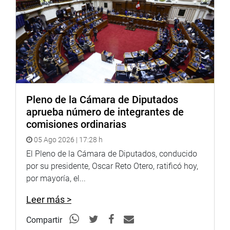
PIURA
El congresista Miguel Ciccia Vásquez sostuvo una
reunión con los vecinos del Centro Poblado Loma Negra,
en el distrito de La Arena, junto a autoridades y
representantes comunales, donde recogió demandas
prioritarias para la comunidad.
Pleno de la Cámara de Diputados
aprueba número de integrantes de
comisiones ordinarias
05 Ago 2026 | 17:28 h
El Pleno de la Cámara de Diputados, conducido
por su presidente, Oscar Reto Otero, ratificó hoy,
por mayoría, el...
Leer más >
Compartir