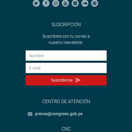
La actividad contó con la presencia del comandante
general de dicha compañía, Juan Carlos Morales Carpio,
el alcalde, Víctor Hugo Febres Calle y autoridades locales,
fortaleciendo así la capacidad de respuesta ante
SUSCRIPCIÓN
emergencias.
Suscríbete con tu correo a
CALLAO
nuestro newsletter.
La congresista Noelia Herrera Medina visitó la Asociación
Eco Playas para reunirse con representantes de SEDAPAL,
OEFA, el Ministerio del Ambiente (MINAM), la teniente
Gobernadora de la jurisdicción, el Comisario de
Suscribirme
Pachacútec, dirigentes y vecinos, a fin de constatar la
persistente contaminación ambiental generada tras el
derrame de hidrocarburos ocurrido en enero de 2022.
CENTRO DE ATENCIÓN
prensa@congreso.gob.pe
CNC