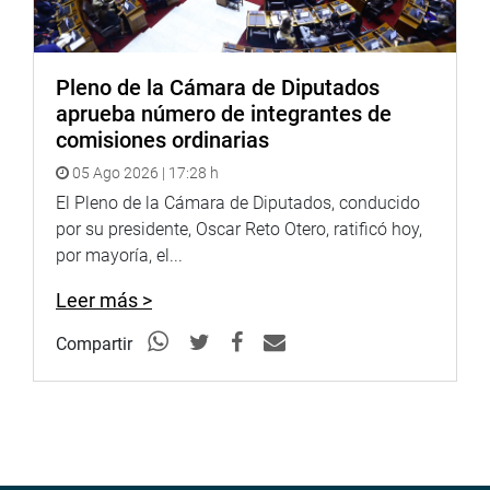
LIMA
Pleno de la Cámara de Diputados
En su despacho congresal, Enrique Wong Pujada sostuvo
aprueba número de integrantes de
una reunión de trabajo con la jefa nacional del Registro
comisiones ordinarias
Nacional de Identificación y Estado Civil (RENIEC),
05 Ago 2026 | 17:28 h
Carmen Velarde Koechlin, quien informó sobre los
El Pleno de la Cámara de Diputados, conducido
avances de gestión y políticas públicas que vienen
por su presidente, Oscar Reto Otero, ratificó hoy,
realizando.
por mayoría, el...
OFICINA DE COMUNICACIONES E IMAGEN
Leer más >
INSTITUCIONAL
Compartir