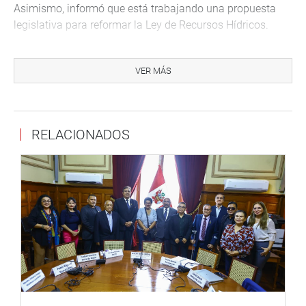
Asimismo, informó que está trabajando una propuesta
legislativa para reformar la Ley de Recursos Hídricos.
PUNO
VER MÁS
Por su parte, el parlamentario Carlos Zeballos Madariaga
sostuvo una reunión con el fiscal provincial de la Primera
Fiscalía Especializada en materia Ambiental de Puno,
Óscar Jiménez Chura, en la cual se abordaron temas
RELACIONADOS
como la minería informal, la contaminación de cuencas y
la deforestación de los recursos naturales.
ICA
La congresista Kira Alcarraz Aguero visitó el muelle la
“Lagunilla”, ubicado en el distrito de Paracas, en Ica, para
recoger la opinión de los pescadores artesanales sobre la
pesca industrial dentro de la Reserva Nacional de
Paracas.