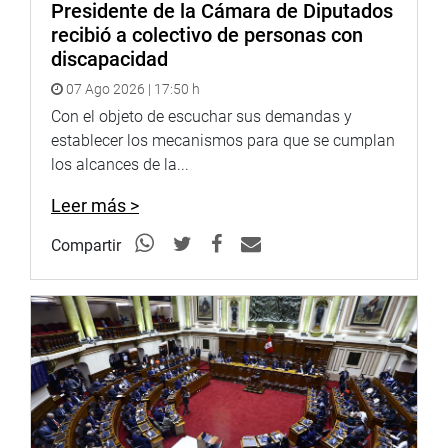
LA LIBERTAD
Presidente de la Cámara de Diputados
recibió a colectivo de personas con
El legislador Juan Burgos Oliveros se reunió con los
discapacidad
miembros de la Central de Jubilados del departamento de
07 Ago 2026 | 17:50 h
La Libertad. En la reunión se comprometió a gestionar la
priorización del debate en el Pleno del Congreso del
Con el objeto de escuchar sus demandas y
Proyecto de Ley N° 935/2021-CR, de su autoría, que
establecer los mecanismos para que se cumplan
propone el incremento progresivo de la pensión mínima
los alcances de la...
de jubilación.
Leer más >
Compartir