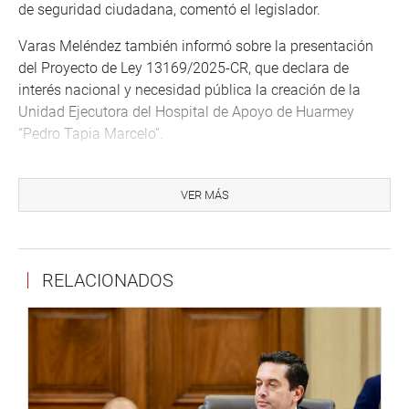
de seguridad ciudadana, comentó el legislador.
Varas Meléndez también informó sobre la presentación
del Proyecto de Ley 13169/2025-CR, que declara de
interés nacional y necesidad pública la creación de la
Unidad Ejecutora del Hospital de Apoyo de Huarmey
“Pedro Tapia Marcelo”.
“Este paso es fundamental para fortalecer el sistema de
salud y garantizar atención médica especializada,
VER MÁS
oportuna y digna para toda la población huarmeyana”,
enfatizó el parlamentario.
Sostuvo que el objetivo de la propuesta legislativa es
RELACIONADOS
dotar al hospital de autonomía operativa, administrativa y
presupuestal, permitiéndole superar las limitaciones
actuales en infraestructura, equipamiento, personal
médico y gestión. Con ello, se busca reducir las brechas
en la atención sanitaria en la zona sur del departamento
de Áncash.