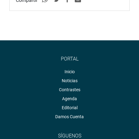
Compartir
nutrida agenda trabajo en Cusco. Allí visitó la localidad
de Tungasuca, cuna del liderazgo de Túpac Amaru II,
“lugar desde donde entendemos que el Perú carga
historias de lucha, tensiones y reclamos por justicia”.
También, visitó Acomayo, «tierra del cóndor», siempre es
un placer caminar por tus calles llenas de historia,
esperanza e ilusión, donde participó en las actividades
programadas por la festividad de la Virgen Inmaculada
PORTAL
Concepción.
Inicio
JUNÍN
Noticias
Por su parte, la congresista Katy Ugarte realizó una visita
Contrastes
inopinada al zoológico de Huancayo, donde constató -in
Agenda
situ- las condiciones en que se viene llevando la estancia
Editorial
de los diferentes animales.
Damos Cuenta
OFICINA DE COMUNICACIONES E IMAGEN
INSTITUCIONAL
SÍGUENOS