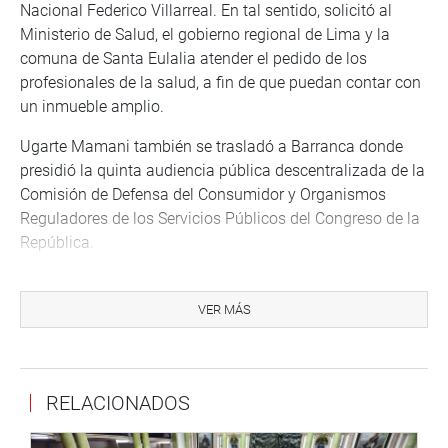
Nacional Federico Villarreal. En tal sentido, solicitó al
Ministerio de Salud, el gobierno regional de Lima y la
comuna de Santa Eulalia atender el pedido de los
profesionales de la salud, a fin de que puedan contar con
un inmueble amplio.
Ugarte Mamani también se trasladó a Barranca donde
presidió la quinta audiencia pública descentralizada de la
Comisión de Defensa del Consumidor y Organismos
Reguladores de los Servicios Públicos del Congreso de la
República.
“La población de la costa central viene teniendo
problemas con el recurso hídrico ya que solo cuentan con
VER MÁS
el servicio por un par de horas y el tratamiento de las
aguas no cumple con los estándares adecuados, en
consecuencia, miles de pobladores vienen sufriendo
RELACIONADOS
problemas de salud”, advirtió la legisladora.
MOQUEGUA