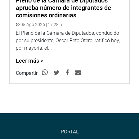
Pleno de la Cámara de Diputados
aprueba número de integrantes de
comisiones ordinarias
05 Ago 2026 | 17:28 h
El Pleno de la Cámara de Diputados, conducido
CHICLAYO
por su presidente, Oscar Reto Otero, ratificó hoy,
La legisladora María Acuña participó en la inauguración
por mayoría, el...
de la Muestra Museográfica sobre la Misión Pastoral del
Leer más >
Papa León XIV, instalada en la Municipalidad Provincial
de Chiclayo, iniciativa que pone en valor la Ruta del Papa.
Compartir
“Esta muestra se alinea con los esfuerzos que venimos
impulsando desde nuestro despacho de manera
articulada con el Ejecutivo, las municipalidades y
gobiernos regionales involucrados en la Ruta del Papa,
que traerá desarrollo para miles de familias”, resaltó.
PORTAL