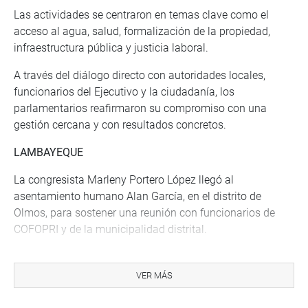
Las actividades se centraron en temas clave como el
acceso al agua, salud, formalización de la propiedad,
infraestructura pública y justicia laboral.
A través del diálogo directo con autoridades locales,
funcionarios del Ejecutivo y la ciudadanía, los
parlamentarios reafirmaron su compromiso con una
gestión cercana y con resultados concretos.
LAMBAYEQUE
La congresista Marleny Portero López llegó al
asentamiento humano Alan García, en el distrito de
Olmos, para sostener una reunión con funcionarios de
COFOPRI y de la municipalidad distrital.
Durante el encuentro, se informó sobre los avances en el
proceso de saneamiento físico-legal que COFOPRI viene
VER MÁS
desarrollando a nivel distrital, lo que permitirá que
muchas familias accedan a servicios básicos y títulos de