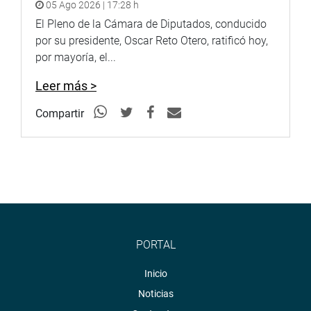
05 Ago 2026 | 17:28 h
El Pleno de la Cámara de Diputados, conducido
La obra presenta un avance físico de 43.33% y ya se
por su presidente, Oscar Reto Otero, ratificó hoy,
lanzó la convocatoria para su equipamiento. Asimismo,
por mayoría, el...
está programada una supervisión técnica para el 3 de
junio.
Leer más >
LORETO
Compartir
En tanto, el congresista Juan Carlos Mori Celis visitó el
distrito de Ramón Castilla para verificar el avance en la
construcción del nuevo hospital, que actualmente
alcanza un 33% de ejecución.
PORTAL
Inicio
Noticias