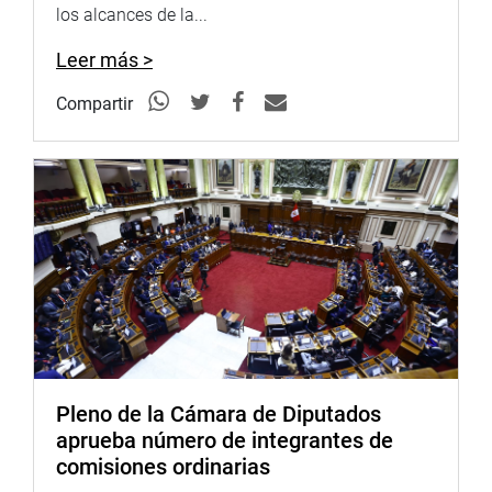
los alcances de la...
En el marco de la semana de representación, el
Leer más >
congresista Wilson Soto Palacios se reunió con el
viceministro de Salud y el director ejecutivo de PRONIS
Compartir
para verificar el avance en la construcción del nuevo
hospital Zacarías Correa Valdivia, en Huancavelica.
Pleno de la Cámara de Diputados
aprueba número de integrantes de
comisiones ordinarias