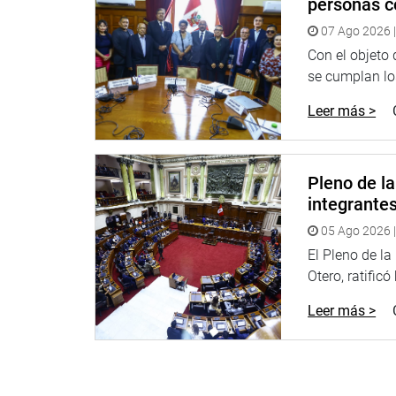
personas c
“Reafirmo mi compromiso de seguir gestionando 
07 Ago 2026 |
conviertan en acciones concretas, apostando por u
jóvenes”, expresó el parlamentario.
Con el objeto
se cumplan los
LIMA
Leer más >
El congresista Wilson Soto Palacios participó en 
autoridades nacionales y dirigentes vecinales de F
objetivo de destrabar la habilitación de una vía c
Pleno de l
integrante
05 Ago 2026 |
El Pleno de l
Otero, ratificó
Leer más >