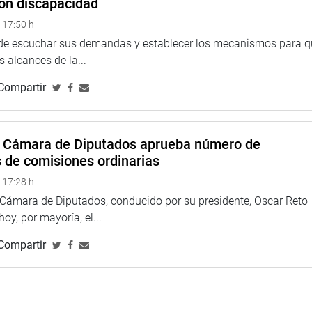
on discapacidad
junto a la comunidad educativa para que estas demandas se
 17:50 h
na educación de calidad y por el futuro de nuestros niños y
 de escuchar sus demandas y establecer los mecanismos para 
 alcances de la...
Compartir
la segunda mesa de trabajo junto al alcalde del Rímac,
lor de Amancaes – Mariscal Castilla (parte alta), con el
arrozable y atender la urgente falta de agua potable en la zona.
a Cámara de Diputados aprueba número de
s de comisiones ordinarias
 17:28 h
a Cámara de Diputados, conducido por su presidente, Oscar Reto
 hoy, por mayoría, el...
Compartir