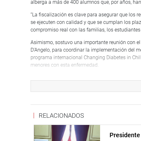
alberga a más de 400 alumnos que, por años, han
“La fiscalización es clave para asegurar que los r
se ejecuten con calidad y que se cumplan los pla
compromiso real con las familias, los estudiantes 
Asimismo, sostuvo una importante reunión con el 
D’Angelo, para coordinar la implementación del m
programa internacional Changing Diabetes in Child
menores con esta enfermedad.
CUSCO
El congresista Luis Aragón Carreño visitó la Instit
donde se reunió con el director, la Asociación de
directamente sus principales demandas.
RELACIONADOS
Entre las necesidades prioritarias identificadas se
fortalecimiento del apoyo logístico educativo y 
escolar, elementos fundamentales para el desarroll
Presidente 