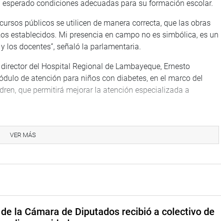
 esperado condiciones adecuadas para su formación escolar.
ecursos públicos se utilicen de manera correcta, que las obras
zos establecidos. Mi presencia en campo no es simbólica, es un
y los docentes”, señaló la parlamentaria.
director del Hospital Regional de Lambayeque, Ernesto
ódulo de atención para niños con diabetes, en el marco del
ren, que permitirá mejorar la atención especializada a
VER MÁS
ución Educativa Cecilia Túpac Amaru, en el distrito de Santiago,
 padres de familia y la comunidad educativa para escuchar
 encuentran la construcción de un techo para el patio escolar, el
la implementación de instrumentos musicales para la banda
o integral, cultural y formativo de los estudiantes.
de la Cámara de Diputados recibió a colectivo de