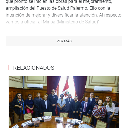
que pronto se inicien las obras para el mejoramiento,
ampliación del Puesto de Salud Palermo. Ello con la
intención de mejorar y diversificar la atención. Al respecto
vamos a oficiar al Minsa (Ministerio de Salud)”.
JUNÍN
En la Ciudad Incontrastable, Édgard Reymundo Mercado
VER MÁS
sostuvo una reunión de trabajo en el Programa de
Intervención Temprana (Prite) Divina Misericordia, de
Huancayo.
RELACIONADOS
De acuerdo con lo que le expresaron sus directivos, y en
palabras de Reymundo Mercado, “la comunidad
educativa solicita la construcción de una nueva
infraestructura para la atención de más de 160 menores
de 0 a 3 años, en su mayoría con habilidades diferentes”.