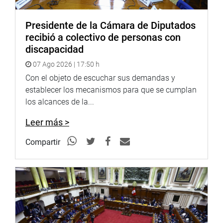
Presidente de la Cámara de Diputados
recibió a colectivo de personas con
discapacidad
07 Ago 2026 | 17:50 h
Con el objeto de escuchar sus demandas y
establecer los mecanismos para que se cumplan
los alcances de la...
Leer más >
PIURA
En la ciudad de Piura, Isabel Cortez Aguirre recorrió sus
Compartir
calles y denunció que se encuentran “en total abandono,
pistas destruidas y empozadas. Mientras, la autoridad
brilla por su ausencia, las trabajadoras de limpieza hacen
el trabajo que otros deberían asumir. Municipalidad
Provincial de Piura, Piura merece respeto”.
OFICINA DE COMUNICACIONES E IMAGEN