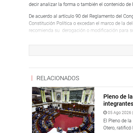
decir analizar la forma o también el contenido de l
De acuerdo al artículo 90 del Reglamento del Cong
Constitución Política o excedan el marco de la de
recomienda su derogación o modificación para su
El presidente de la Comisión de Constitución y Re
sustentación del dictamen en mayoría señalando que
personal altamente calificado a quienes solo osten
argumento de la optimización del servicio público
El legislador Mauricio Mulder (CPA) sostuvo que 
RELACIONADOS
puedo estar en desacuerdo con la propuesta, pero 
un proyecto. Ahora solo corresponde evaluar si es
Pleno de l
otorgadas”, afirmó. Vicente Zeballos y Juan Shepu
integrante
El legislador Héctor Becerril (FP) dijo que el decr
05 Ago 2026 |
propio, como en el de un funcionario del Minister
El Pleno de l
Para su colega de bancada, Segundo Tapia, el Pode
Otero, ratificó