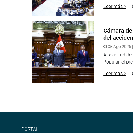
laboral y, por tanto, corresponde al Congreso subs
Leer más >
Amplio, Marisa Glave y Marco Arana, dijeron que 
delegación.
Puesto a votación la propuesta del grupo de trab
Cámara de 
con 11 votos a favor, cuatro en contra y ninguna 
del accide
Durante la sesión, que se inició a las 11:26 minu
05 Ago 2026 |
su agenda analizar 12 propuestas de ley elabora
A solicitud d
decretos legislativos aprobados por el Poder Ejecu
Popular, el pr
Legislativo por el lapso de 90 días.
Leer más >
En ese sentido, aprobó, en primera votación, la 
final del DL N° 1311 que modifica el Código Tribut
Por 18 votos a favor y cuatro en contra fue aprob
disposiciones destinadas a optimizar el funcionam
Salud.
Una cuestión previa presentada por el titular de 
PORTAL
unánime hizo retornar el proyecto que modifica el