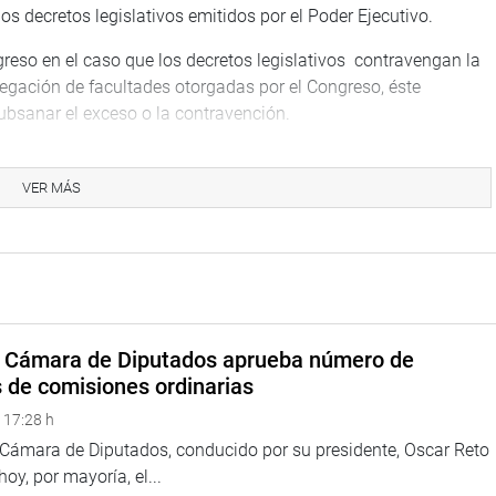
os decretos legislativos emitidos por el Poder Ejecutivo.
reso en el caso que los decretos legislativos contravengan la
legación de facultades otorgadas por el Congreso, éste
bsanar el exceso o la contravención.
glamento, Miguel Torres Morales (FP) se encargó de la
 la flexibilización de los requisitos para otorgar el nivel de
VER MÁS
ten el grado de bachiller no tiene una relación directa con el
.
la observación de la comisión es de fondo y no de forma. “Yo
el proceso a seguir es debatir el tema con la presentación de
 anticonstitucional o si exceden la delegación de facultades
a Cámara de Diputados aprueba número de
t, ambos del PPK, coincidieron con el congresista aprista.
s de comisiones ordinarias
eto legislativo en referencia, en algunos casos, tenía nombre
 17:28 h
io de Educación.
a Cámara de Diputados, conducido por su presidente, Oscar Reto
r Ejecutivo se excedió en sus funciones al legislar en materia
 hoy, por mayoría, el...