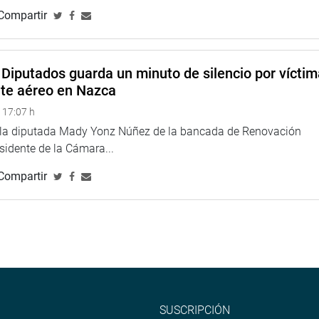
anar el error. Con otros argumentos los congresistas del Frente
Compartir
se había tocado temas laborales que no habían sido materia de
ajo parlamentario encabezado por Torres Morales, fue aprobada
Diputados guarda un minuto de silencio por vícti
abstención.
nte aéreo en Nazca
tos con 18 congresistas presentes-el quórum era de 13- tenía en
 17:07 h
das por la Comisión de Constitución sobre un mismo número de
e la diputada Mady Yonz Núñez de la bancada de Renovación
tivo en el marco de la facultad otorgada por el Poder
esidente de la Cámara...
Compartir
incorporación de un párrafo a la disposición complementaria
ario por 16 votos a favor, 4 en contra y ninguna abstención.
ado el proyecto que modifica el DL N° 1289 que dicta
iento y los servicios de la Superintendencia Nacional de
la Comisión de Constitución, Miguel Torres, aprobada en forma
SUSCRIPCIÓN
 DL N° 1335 a ese grupo de trabajo para discutirlo con más