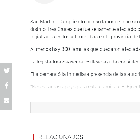
San Martín.- Cumpliendo con su labor de represent
distrito Tres Cruces que fue seriamente afectado p
registradas en los últimos días en la provincia de
Al menos hay 300 familias que quedaron afectadas
La legisladora Saavedra les llevó ayuda consisten
Ella demandó la inmediata presencia de las autori
“Necesitamos apoyo para estas familias. El Ejecuti
PRENSA-CONGRESO 21-11-17
RELACIONADOS
Puede encontrar más información en nuestra pági