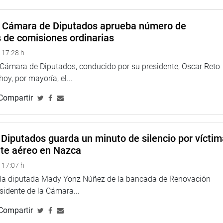
a Cámara de Diputados aprueba número de
larepublicadelperu?fref=ts
s de comisiones ordinarias
 17:28 h
//twitter.com/congresoperu
>
a Cámara de Diputados, conducido por su presidente, Oscar Reto
<
http://www.youtube.com/congresoperu
>
 hoy, por mayoría, el...
eso
<
https://soundcloud.com/radiocongreso
>
Compartir
4.congreso.gob.pe/fotografia.asp
Diputados guarda un minuto de silencio por vícti
nte aéreo en Nazca
 17:07 h
e la diputada Mady Yonz Núñez de la bancada de Renovación
esidente de la Cámara...
Compartir