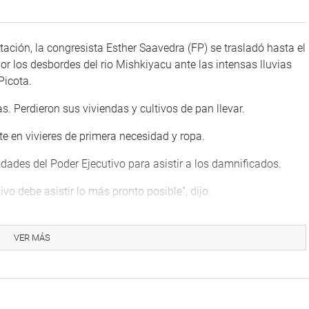
ación, la congresista Esther Saavedra (FP) se trasladó hasta el
or los desbordes del rio Mishkiyacu ante las intensas lluvias
 Picota.
. Perdieron sus viviendas y cultivos de pan llevar.
te en vivieres de primera necesidad y ropa.
dades del Poder Ejecutivo para asistir a los damnificados.
vo debe asistir lo más pronto posible”, dijo.
VER MÁS
na web y redes sociales.