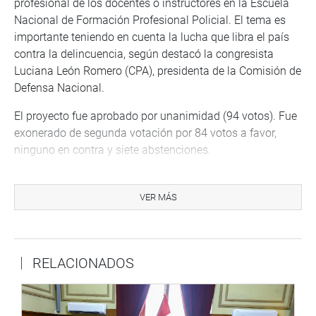
profesional de los docentes o instructores en la Escuela
Nacional de Formación Profesional Policial. El tema es
importante teniendo en cuenta la lucha que libra el país
contra la delincuencia, según destacó la congresista
Luciana León Romero (CPA), presidenta de la Comisión de
Defensa Nacional.
El proyecto fue aprobado por unanimidad (94 votos). Fue
exonerado de segunda votación por 84 votos a favor,
ninguno en contra y siete abstenciones.
Igualmente fue aprobada una resolución legislativa por la
cual se autoriza el ingreso al territorio nacional de un
VER MÁS
buque escuela de la Armada de la República de México,
denominado Zapoteco. La estada de su personal en el
país será por espacio de cuatro días.
RELACIONADOS
Fue sancionada por 82 votos a favor, diez en contra y dos
abstenciones.