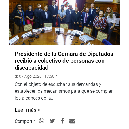
PRENSA-CONGRESO
http://www.congreso.gob.pe/
Facebook:
https://www.facebook.com/congresoperu
Twitter:
https://twitter.com/congresoperu
Youtube:
http://www.youtube.com/congresoperu
Presidente de la Cámara de Diputados
Soundcloud:
https://soundcloud.com/radiocongreso
recibió a colectivo de personas con
discapacidad
07 Ago 2026 | 17:50 h
Con el objeto de escuchar sus demandas y
establecer los mecanismos para que se cumplan
los alcances de la...
Leer más >
Compartir