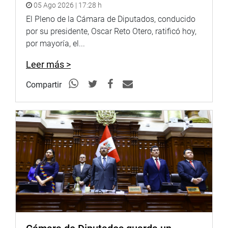
proyectos regresen a las comisiones respectivas para un
05 Ago 2026 | 17:28 h
mejor análisis, pero su pedido fue rechazado.
El Pleno de la Cámara de Diputados, conducido
por su presidente, Oscar Reto Otero, ratificó hoy,
OFICINA DE COMUNICACIONES E IMAGEN
por mayoría, el...
INSTITUCIONAL
Leer más >
Compartir