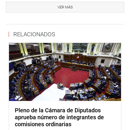
Comisión de Educación, sustentó la propuesta señalando
VER MÁS
que la propuesta hace justicia para aquellos docentes
que por años vienen reclamando el nombramiento
automático y que no atenta la calidad educativa.
RELACIONADOS
El congresista Arturo Alegría García (FP), secretario de la
Comisión de Presupuesto y Cuenta General de la
República, indicó que el proyecto va a favorecer a los
docentes y que el nombramiento será de manera
simultánea.
Los congresistas Alex Paredes Gonzales (BM) y
Waldemar Cerrón Rojas (PL), Cruz Zeta Chunga (FP) y
Flavio Cruz Mamani (PL), autores de los proyectos,
indicaron que existe presupuesto para el nombramiento
de los docentes y que no le significará ningún tipo de
Pleno de la Cámara de Diputados
egreso adicional al Estado.
aprueba número de integrantes de
comisiones ordinarias
Karol Paredes Fonseca (NA), propuso que dichos