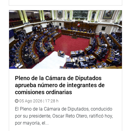
Dirección General de Capitanías y Guardacostas, la
Autoridad Marítima Nacional, Marina de Guerra del Perú y
del Estado peruano.
La visita está prevista para el 2 de marzo hasta el 11 del
mismo mes del presente año, según sostuvo la presidenta
del grupo de trabajo parlamentario, Patricia Chirinos
Venegas (Avanza País), quien se encargó de la
sustentación de las dos propuestas.
OFICINA DE COMUNICACIONES E IMAGEN
INSTITUCIONAL
Pleno de la Cámara de Diputados
aprueba número de integrantes de
comisiones ordinarias
05 Ago 2026 | 17:28 h
El Pleno de la Cámara de Diputados, conducido
por su presidente, Oscar Reto Otero, ratificó hoy,
por mayoría, el...