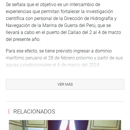
Se señala que el objetivo es un intercambio de
experiencias que permitan fortalecer la investigación
científica con personal de la Dirección de Hidrografía y
Navegación de la Marina de Guerra del Perú, que se
llevará a cabo en el puerto del Callao del 2 al 4 de marzo
del presente año.
Para ese efecto, se tiene previsto ingresar a dominio
marítimo peruano el 28 de febrero próximo y partir de sus
aguas jurisdiccionales el 6 de marzo del 2024.
Se indica, además que los beneficios, que serían
altamente favorables para la Marina de Guerra del Perú y
VER MÁS
el Estado peruano. se encuentran orientados a
incrementar el nivel de avistamiento, entrenamiento y
capacidad de operación de las unidades hidrográficas a
RELACIONADOS
fin de conocer nuevas técnicas actualmente aplicadas.
En el segundo caso, la propuesta fue aprobada con nueve
votos a favor del Proyecto de Resolución Legislativa