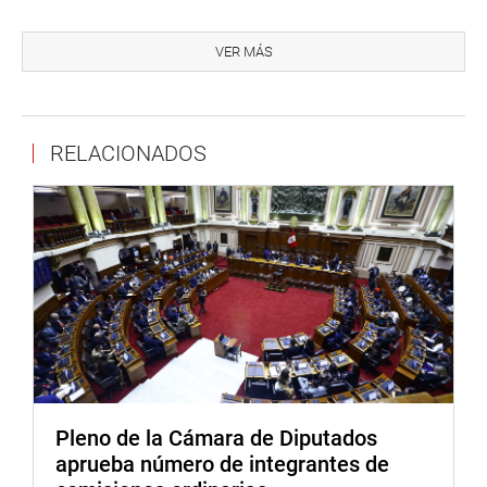
De acuerdo al informe de la presidenta de la Comisión de
Defensa Nacional, Luciana León Romero (CPA), el
VER MÁS
personal militar extranjero iniciará sus operaciones en el
próximo mes de enero.
Los entrenamientos de operaciones especiales con el
RELACIONADOS
Comando de Inteligencia y Operaciones Especiales
Conjuntas y Fuerza Especial Conjunta, se realizarán en
las regiones de Lima, Callao, Arequipa, Loreto, San Martín,
Huánuco, Ucayali, Pasco, Junín, Huancavelica, Cusco,
Ayacucho y Apurímac. (jon).
PRENSA-CONGRESO
Pleno de la Cámara de Diputados
aprueba número de integrantes de