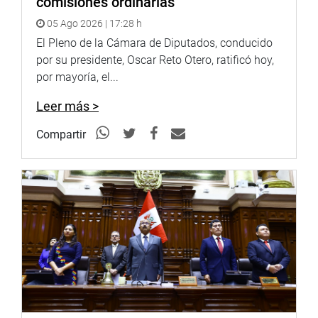
comisiones ordinarias
Enseguida transmitiremos la ampliación de esta noticia.
05 Ago 2026 | 17:28 h
http://www.congreso.gob.pe/
El Pleno de la Cámara de Diputados, conducido
Facebook:
por su presidente, Oscar Reto Otero, ratificó hoy,
https://www.facebook.com/congresoperu
por mayoría, el...
Twitter:
https://twitter.com/congresoperu
Leer más >
Youtube:
http://www.youtube.com/congresoperu
Compartir
Soundcloud:
https://soundcloud.com/radiocongreso