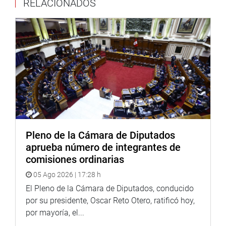
RELACIONADOS
Ello, sujeto a la evaluación de las necesidades
académicas de la institución, la optimización de la oferta
formativa y la disponibilidad presupuestal de la entidad
correspondiente.
Pleno de la Cámara de Diputados
aprueba número de integrantes de
comisiones ordinarias
05 Ago 2026 | 17:28 h
El Pleno de la Cámara de Diputados, conducido
por su presidente, Oscar Reto Otero, ratificó hoy,
por mayoría, el...
OTROS DICTÁMENES APROBADOS