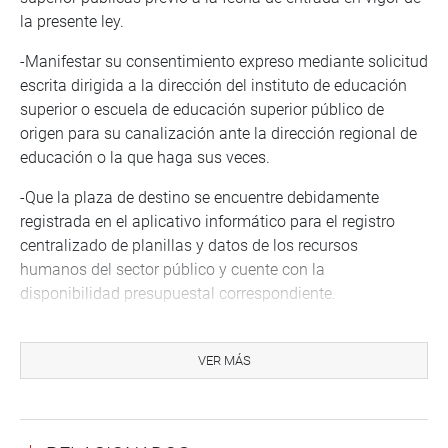
la presente ley.
-Manifestar su consentimiento expreso mediante solicitud
escrita dirigida a la dirección del instituto de educación
superior o escuela de educación superior público de
origen para su canalización ante la dirección regional de
educación o la que haga sus veces.
-Que la plaza de destino se encuentre debidamente
registrada en el aplicativo informático para el registro
centralizado de planillas y datos de los recursos
humanos del sector público y cuente con la
disponibilidad presupuestal correspondiente.
De otro lado, la propuesta legislativa refiere en su artículo
3 que los docentes que hayan accedido a la condición de
VER MÁS
nombrados en plazas de 30 horas en virtud de la Ley N.°
32086 pueden solicitar el incremento de su jornada
laboral a 40 horas pedagógicas semanales.