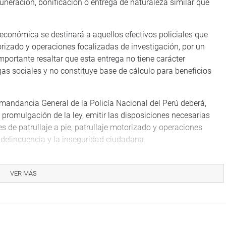
neración, bonificación o entrega de naturaleza similar que
 económica se destinará a aquellos efectivos policiales que
torizado y operaciones focalizadas de investigación, por un
importante resaltar que esta entrega no tiene carácter
gas sociales y no constituye base de cálculo para beneficios
omandancia General de la Policía Nacional del Perú deberá,
a promulgación de la ley, emitir las disposiciones necesarias
les de patrullaje a pie, patrullaje motorizado y operaciones
a delincuencia y la inseguridad ciudadana.
ción con 93 votos (por unanimidad).
VER MÁS
TUCIONAL