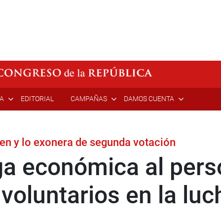
ÍA
EDITORIAL
CAMPAÑAS
DAMOS CUENTA
en y lo exonera de segunda votación
a económica al perso
 voluntarios en la luc