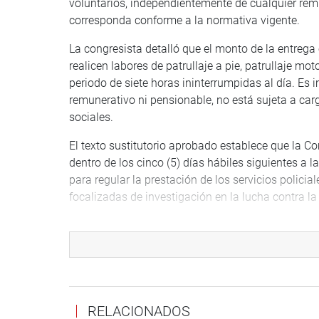
voluntarios, independientemente de cualquier remu
corresponda conforme a la normativa vigente.
La congresista detalló que el monto de la entrega
realicen labores de patrullaje a pie, patrullaje mo
periodo de siete horas ininterrumpidas al día. Es 
remunerativo ni pensionable, no está sujeta a car
sociales.
El texto sustitutorio aprobado establece que la C
dentro de los cinco (5) días hábiles siguientes a l
para regular la prestación de los servicios policia
focalizadas de investigación en la lucha contra l
El proyecto de ley fue exonerado de segunda vota
OFICINA DE COMUNICACIONES E IMAGEN INSTI
RELACIONADOS