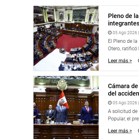
Pleno de l
integrante
05 Ago 2026 |
El Pleno de l
Otero, ratificó
Leer más >
Cámara de 
del accide
05 Ago 2026 |
A solicitud d
Popular, el pr
Leer más >