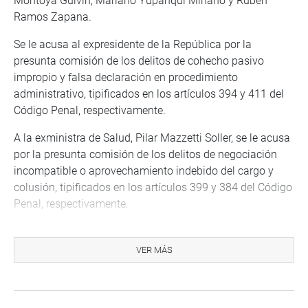
Montoya Guivín, Mariano Yupanqui Miñano y Rubén
Ramos Zapana.
Se le acusa al expresidente de la República por la
presunta comisión de los delitos de cohecho pasivo
impropio y falsa declaración en procedimiento
administrativo, tipificados en los artículos 394 y 411 del
Código Penal, respectivamente.
A la exministra de Salud, Pilar Mazzetti Soller, se le acusa
por la presunta comisión de los delitos de negociación
incompatible o aprovechamiento indebido del cargo y
colusión, tipificados en los artículos 399 y 384 del Código
Penal, respectivamente.
A la exministra de Relaciones Exteriores, Esther Elizabeth
Astete Rodríguez, se le denuncia por la presunta comisión
VER MÁS
del delito de negociación incompatible o
aprovechamiento indebido del cargo, tipificado en el
artículo 399 del Código Penal.