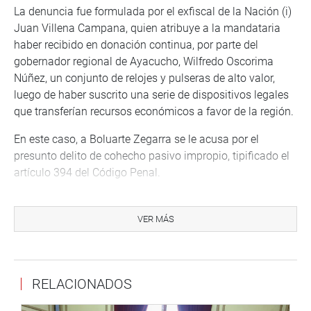
La denuncia fue formulada por el exfiscal de la Nación (i)
Juan Villena Campana, quien atribuye a la mandataria
haber recibido en donación continua, por parte del
gobernador regional de Ayacucho, Wilfredo Oscorima
Núñez, un conjunto de relojes y pulseras de alto valor,
luego de haber suscrito una serie de dispositivos legales
que transferían recursos económicos a favor de la región.
En este caso, a Boluarte Zegarra se le acusa por el
presunto delito de cohecho pasivo impropio, tipificado el
artículo 394 del Código Penal.
Se hicieron presentes por la parte denunciante, y en
representación del Ministerio Público, el fiscal adjunto
VER MÁS
supremo provisional del área de enriquecimiento y
denuncias constitucionales, Hernán Mendoza Salvador;
por la parte denunciada el abogado defensor de la
RELACIONADOS
presidenta, Juan Carlos Portugal Sánchez. Asimismo, los
testigos Alex Contreras Miranda y Rodolfo Acuña