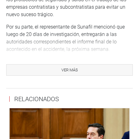
empresas contratistas y subcontratistas para evitar un
nuevo suceso trágico.
Por su parte, el representante de Sunafil mencionó que
luego de 20 días de investigación, entregarán a las
autoridades correspondientes el informe final de lo
acontecido en el accidente, la próxima semana.
A su vez, el delegado del Viceministerio de Orden Interno
del Mininter manifestó que se procedió a la incautación,
VER MÁS
inmovilización y lacrado de la maquinaria, así como a la
necropsia del cuerpo.
Seguidamente, la comisión resolvió con los
RELACIONADOS
representantes del Ministerio de Producción un conflicto
acontecido con relación a la pesca por parte de
asociaciones de pescadores artesanales en una zona
otorgada de uso exclusivo para la empresa Cosco
Shipping S.A.