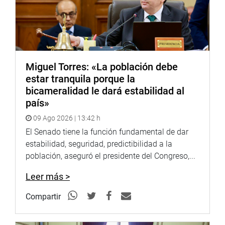
Finalmente, los integrantes de este grupo de trabajo
atendieron los reclamos de los pobladores de Peralvillo y
Peralvillo Bajo quienes han visto afectadas sus
propiedades por la construcción del megapuerto.
Miguel Torres: «La población debe
Sánchez Palomino aprovechó la oportunidad para
estar tranquila porque la
consultar por la construcción de la sede policial en la
bicameralidad le dará estabilidad al
zona ad portas del inicio de operaciones del megapuerto
país»
de Chancay.
09 Ago 2026 | 13:42 h
OFICINA DE COMUNICACIONES E IMAGEN
El Senado tiene la función fundamental de dar
INSTITUCIONAL
estabilidad, seguridad, predictibilidad a la
población, aseguró el presidente del Congreso,...
Leer más >
Compartir