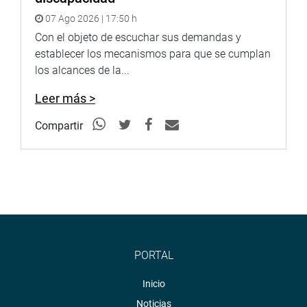
07 Ago 2026 | 17:50 h
OFICINA DE COMUNICACIONES E IMAGEN
Con el objeto de escuchar sus demandas y
INSTITUCIONAL
establecer los mecanismos para que se cumplan
los alcances de la...
Leer más >
Compartir
PORTAL
Inicio
Noticias