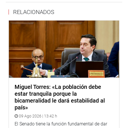
“Este hecho ha puesto en riesgo la vida de todos los
peruanos. Hemos tenido una reunión con los entes
RELACIONADOS
involucrados, quienes se han comprometido a brindar un
informe completo, para conocer el estado real de las
vacunas y el proceso de vacunación”.
En la sesión se escuchó también a Leyda Rimarachín
Cayatopa, vicegobernadora de Amazonas y a Diógenes
Celis Jiménez, alcalde provincial de Utcubamba.
DICTAMEN
En otro momento la comisión parlamentaria aprobó por
unanimidad (14 votos a favor), el dictamen de
allanamiento de la autógrafa observada por el Poder
Miguel Torres: «La población debe
Ejecutivo, de los proyectos de ley 1633/2021-CR y
estar tranquila porque la
3624/2022-CR, que proponen la Ley que establece
bicameralidad le dará estabilidad al
medidas para contribuir al cuidado de la salud del
país»
paciente con enfermedad celíaca.
09 Ago 2026 | 13:42 h
En este sentido, se recomendó el allanamiento total a las
El Senado tiene la función fundamental de dar