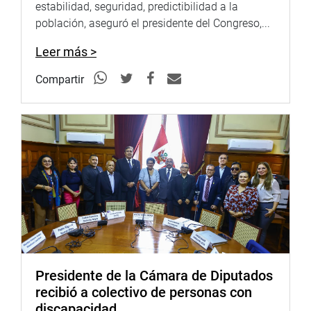
observaciones formuladas, considerando, además, la
estabilidad, seguridad, predictibilidad a la
sustracción de la materia, con el consecuente envío al
población, aseguró el presidente del Congreso,...
archivo de la autógrafa recaída en los proyectos de ley
1633/2021-CR y 3624/2022-CR.
Leer más >
A su turno, el legislador Alejandro Muñante, sustentó el PL
Compartir
5925/2023-CR, que propone la Ley que declara el 14 de
junio de cada año como día del donante de sangre
peruano, en el marco de las celebraciones del Día
Internacional del Donante de Sangre, en reconocimiento a
los voluntarios que con su fraternidad y solidaridad
contribuyen para salvar vidas.
En otro momento y a pedido del congresista Juan Carlos
Mori, la comisión acordó por unanimidad, realizar una
sesión descentralizada en la ciudad de Iquitos, para
abordar la situación de la culminación de Hospital de
Iquitos, la priorización del nosocomio de alta complejidad
Presidente de la Cámara de Diputados
de EsSalud, y los problemas de radioterapia y las plantas
recibió a colectivo de personas con
de oxígeno.
discapacidad