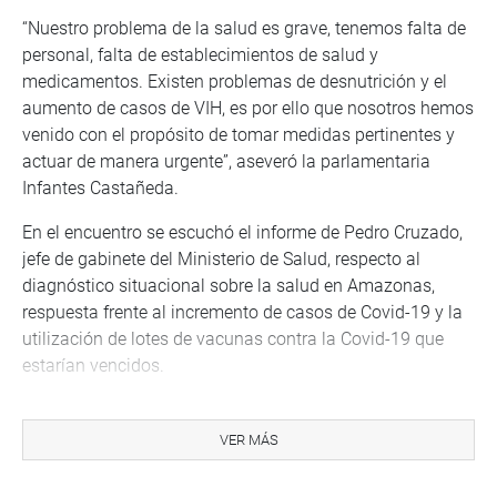
“Nuestro problema de la salud es grave, tenemos falta de
personal, falta de establecimientos de salud y
medicamentos. Existen problemas de desnutrición y el
aumento de casos de VIH, es por ello que nosotros hemos
venido con el propósito de tomar medidas pertinentes y
actuar de manera urgente”, aseveró la parlamentaria
Infantes Castañeda.
En el encuentro se escuchó el informe de Pedro Cruzado,
jefe de gabinete del Ministerio de Salud, respecto al
diagnóstico situacional sobre la salud en Amazonas,
respuesta frente al incremento de casos de Covid-19 y la
utilización de lotes de vacunas contra la Covid-19 que
estarían vencidos.
Ante ello la legisladora Rosselli Amuruz Dulanto (Avanza
País), solicitó que el MINSA rinda cuentas al país sobre el
VER MÁS
vencimiento de las vacunas bivalente.