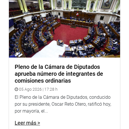
fref=ts
<
https://www.facebook.com/congresodelarepublicade
fref=ts
>
Twitter:
https://twitter.com/congresoperu
<
https://twitter.com/congresoperu
>
Youtube:
http://www.youtube.com/congresoperu
<
http://www.youtub
Soundcloud:
https://soundcloud.com/radiocongreso
<
https://soundcloud
Pleno de la Cámara de Diputados
aprueba número de integrantes de
comisiones ordinarias
05 Ago 2026 | 17:28 h
El Pleno de la Cámara de Diputados, conducido
por su presidente, Oscar Reto Otero, ratificó hoy,
por mayoría, el...
Leer más >