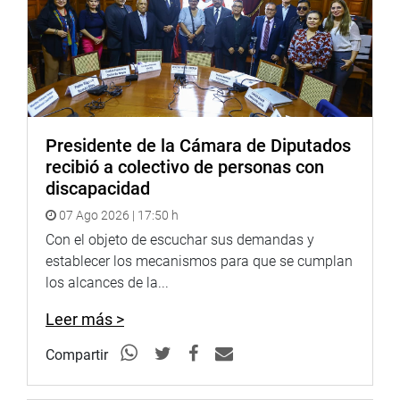
el exfiscal de la Nación, Carlos Ramos Heredia, por la
presunta comisión de los ilícitos penales de asociación
ilícita, abuso de autoridad e incumplimiento de los
deberes funcionales tipificados en los artículos 317º,
316º y 377º del Código Penal.
Takayama explicó que la audiencia debería
Presidente de la Cámara de Diputados
reprogramarse porque el ex fiscal ha remitido un
recibió a colectivo de personas con
certificado médico solicitando que se fije otra fecha para
discapacidad
la audiencia por encontrarse mal de salud. “A fin de evitar
07 Ago 2026 | 17:50 h
suspicacias y estar acorde con el debido proceso someto
al voto el requerimiento”, el cual fue aprobado por
Con el objeto de escuchar sus demandas y
unanimidad. (JON)
establecer los mecanismos para que se cumplan
los alcances de la...
PRENSA-CONGRESO 20-11-17
Leer más >
Síguenos en nuestra página web y redes sociales.
http://www.congreso.gob.pe/
Compartir
Facebook:
https://www.facebook.com/congresodelarepublicadelperu?