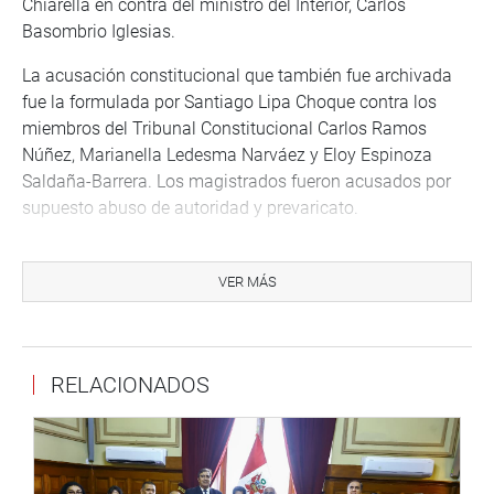
Chiarella en contra del ministro del Interior, Carlos
Basombrio Iglesias.
La acusación constitucional que también fue archivada
fue la formulada por Santiago Lipa Choque contra los
miembros del Tribunal Constitucional Carlos Ramos
Núñez, Marianella Ledesma Narváez y Eloy Espinoza
Saldaña-Barrera. Los magistrados fueron acusados por
supuesto abuso de autoridad y prevaricato.
Asimismo, fue declarada improcedente la denuncia
interpuesta por Néstor Cueva López contra el
VER MÁS
excongresista Humberto Lay Sun y el ex fiscal de la
Nación, José Antonio Peláez Bardales, por presuntos
delitos de abuso de autoridad y tráfico de influencias.
RELACIONADOS
La Subcomisión de Acusaciones Constitucionales
también decidió reprogramar para otra fecha la audiencia
que iba a servir para analizar la denuncia hecha por el ex
congresista populista, Mesías Guevara Amasifuén, contra