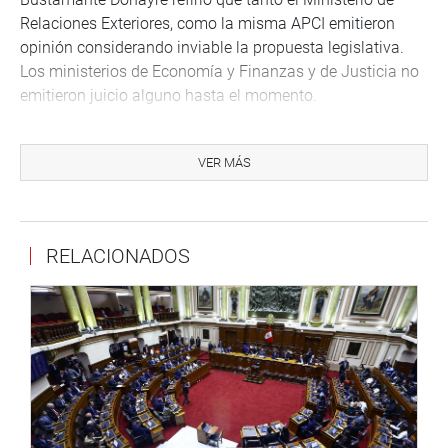
Relaciones Exteriores, como la misma APCI emitieron
opinión considerando inviable la propuesta legislativa.
Los ministerios de Economía y Finanzas y de Justicia no
emitieron juicio alguno hasta el momento.
La consideración para la decisión del archivamiento se
basa en que la obligación de todas las personas sin fines
VER MÁS
de lucro que gestionan cooperación internacional sin
participación de organismos del Estado a inscribirse a un
registro implicaría la afectación a un derecho de
RELACIONADOS
asociación.
“La decisión a inscribirse o no responde a su autonomía
de voluntad, por lo que no puede ser exigible por una ley”,
afirmó. Seguidamente, se puso al voto, que decidió su
archivamiento.
Más adelante, también fue archivado el Tratado
Internacional Ejecutivo N° 9, que ratifica el Acuerdo entre