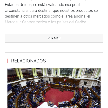
Estados Unidos, se está evaluando esa posible
circunstancia, para destinar que nuestros productos se
destinen a otros mercados como el área andina, el
Mercosur, Centroamérica o los países del Caribe.
En la lucha contra las drogas, dijo, es una prioridad para
el país, que tiene suscrito convenios para interceptación
VER MÁS
aérea con la donación de helicópteros norteamericanos,
aparte de los acuerdos con AID de USA, para la
sustitución y erradicación de cultivos.
RELACIONADOS
El embajador Rodríguez Arnillas, anunció que el próximo
año se celebrarán 200 años de relaciones bilaterales con
Estados Unidos y que el objetivo del Perú es
profundizarlas.
En el tema migratorio informó que a la fecha fueron
deportados de Estados Unidos 395 peruanos, cifra
cercana a las alcanzadas en similar periodo en los años