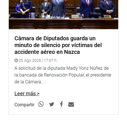
crea el registro de los peruanos que estudian en el
extranjero y el proyecto 10006/2024-CR, que plantea la
Ley que crea el registro de los deportistas peruanos que
nos representen en el exterior.
OFICINA DE COMUNICACIONES E IMAGEN
Cámara de Diputados guarda un
INSTITUCIONAL
minuto de silencio por víctimas del
accidente aéreo en Nazca
05 Ago 2026 | 17:07 h
A solicitud de la diputada Mady Yonz Núñez de
la bancada de Renovación Popular, el presidente
de la Cámara...
Leer más >
Compartir