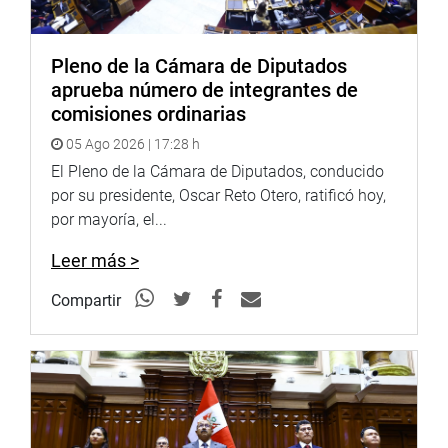
2023 y 2024.
El congresista Jorge Zeballos Aponte propuso que se
Pleno de la Cámara de Diputados
asigne a los Consulados de Los Ángeles, Nueva York y
aprueba número de integrantes de
Miami, profesionales especializados en orientación a los
comisiones ordinarias
peruanos sobre temas migratorios.
05 Ago 2026 | 17:28 h
El congresista Alejandro Aguinaga, sostuvo que se debe
El Pleno de la Cámara de Diputados, conducido
transparentar los fondos que por cerca de 500 millones
por su presidente, Oscar Reto Otero, ratificó hoy,
de dólares, provenientes de la cooperación internacional,
por mayoría, el...
fueron administrados en el país en un 60 por ciento por
organizaciones no gubernamentales, lo cual fue apoyado
Leer más >
por la Cancillería.
Compartir
También se aprobó el proyecto de ley que establece el 16
de mayo de cada año, como el día de la Amistad Perú –
Uruguay.
En la sesión el congresista Zeballos Aponte sustentó los
proyectos de ley 10005/2024-CR, que propone la Ley que