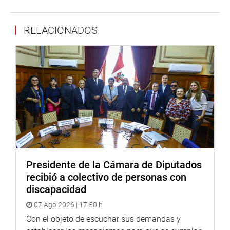
demarcatoria, es decir, cuando entre normas que teniendo
igual rango y referidas a un mismo límite o tramo, la
RELACIONADOS
memoria descriptiva de éstos varía en su detalle, en todo
o en parte.
Dicho criterio establece que en caso de incompatibilidad
entre leyes de naturaleza demarcatoria, prevalece la más
reciente solo en el aspecto que resulta incompatible con
las anteriores, por tanto la descripción del límite
contenido en la norma más reciente respecto de otras
memorias descriptivas contenidas en leyes precedentes,
entre otros criterios establecidos para este caso.
Luego de la sustentación, el parlamentario Edgar
Presidente de la Cámara de Diputados
Reymundo Mercado (CD-JP), señaló su conformidad con
recibió a colectivo de personas con
la propuesta de ley toda vez que permitirá evitar
discapacidad
conflictos sociales entre pueblos hermanos, permitiendo
07 Ago 2026 | 17:50 h
el desarrollo social y económico de los departamentos de
Cusco, Junín y Ucayali.
Con el objeto de escuchar sus demandas y