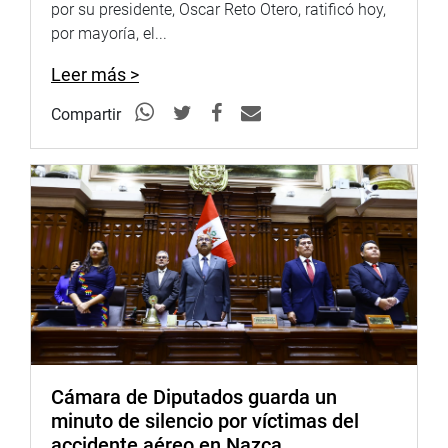
pobreza extrema. Al término de las intervenciones, el
por su presidente, Oscar Reto Otero, ratificó hoy,
predictamen fue aprobado por unanimidad (08 votos).
por mayoría, el...
SISTEMA DE FOCALIZACIÓN
Leer más >
En la segunda parte de la reunión de trabajo, se debatió el
Compartir
proyecto de ley N° 3041/2022-CR, Ley que fortalece el
Sistema Nacional de Focalización respecto de la
obligatoriedad de los gobiernos locales de emitir un plan
de empadronamiento.
Al respecto, se dio a conocer que el objeto de la presente
iniciativa es identificar progresivamente, al total de la
población en situación de pobreza con la finalidad de que
el Ministerio de Inclusión Social- MIDIS, cuente con una
base real y actualizada para que los ciudadanos puedan
acceder oportunamente a los programas sociales del
Estado.
Cámara de Diputados guarda un
minuto de silencio por víctimas del
También se busca que sean los gobiernos locales
accidente aéreo en Nazca