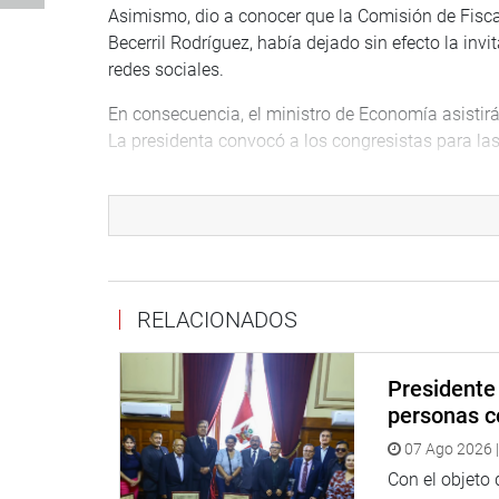
Asimismo, dio a conocer que la Comisión de Fiscal
Becerril Rodríguez, había dejado sin efecto la inv
redes sociales.
En consecuencia, el ministro de Economía asistirá
La presidenta convocó a los congresistas para la
PRENSA CONGRESO
Puede encontrar más información en nuestra pági
RELACIONADOS
http://www.congreso.gob.pe/
Facebook:
https://www.facebook.com/congresop
Presidente 
Twitter:
https://twitter.com/congresoperu
personas c
Youtube:
http://www.youtube.com/congresoperu
Soundcloud:
https://soundcloud.com/radiocongr
07 Ago 2026 |
Con el objeto