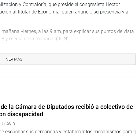
ización y Contraloría, que preside el congresista Héctor
itación al titular de Economía, quien anunció su presencia vía
 mañana viernes, a las 9 am, para explicar sus puntos de vista.
s 8 y media de la mañana. (JON)
VER MÁS
na web y redes sociales.
eru
de la Cámara de Diputados recibió a colectivo de
on discapacidad
eso
 17:50 h
 de escuchar sus demandas y establecer los mecanismos para 