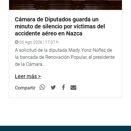
redes sociales
http://www.congreso.gob.pe/
Cámara de Diputados guarda un
Facebook:
minuto de silencio por víctimas del
https://www.facebook.com/congresodelarepublicadelperu?
accidente aéreo en Nazca
fref=ts
05 Ago 2026 | 17:07 h
A solicitud de la diputada Mady Yonz Núñez de
Twitter:
https://twitter.com/congresoperu
la bancada de Renovación Popular, el presidente
Youtube:
http://www.youtube.com/congresoperu
de la Cámara...
https://soundcloud.com/radiocongreso
Soundcloud:
Leer más >
Compartir