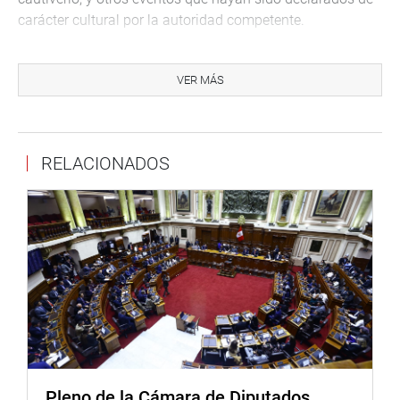
carácter cultural por la autoridad competente.
Como sanciones a las personas que cometan actos de
crueldad contra esos animales, se incorpora el artículo
VER MÁS
207-A al Código Penal, a fin de reprimir con penas
privativas de la libertad no mayor de tres años para casos
de maltrato. Si el animal doméstico muere, la pena se
RELACIONADOS
amplía de tres hasta cinco años de cárcel, con 150 a 360
días de multa.
MODIFICARÁN CÓDIGO CIVIL
De otro lado, se inició el debate del dictamen del proyecto
de ley que modifica diversos artículos del Código Civil,
con el fin de otorgar la más amplia protección a las
personas con discapacidad conforme a los convenios y
tratados internacionales.
Luego de la sustentación del presidente de la Comisión
Pleno de la Cámara de Diputados
Especial que tuvo a cargo la elaboración de las