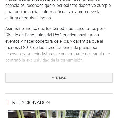
esenciales: reconoce que el periodismo deportivo cumple
una función social: informa, fiscaliza y promueve la
cultura deportiva”, indicó.
Asimismo, indicó que los periodistas acreditados por el
Círculo de Periodistas del Perú pueden asistir a los
eventos y hacer cobertura de ellos; y garantiza que al
menos el 20 % de las acreditaciones de prensa se
reserven para periodistas que no son parte del canal que
contrató la exclusividad de la transmisión.
“Esto es pluralismo. ¿Se afectan los derechos
comerciales? No. Los periodistas no podrán transmitir en
VER MÁS
vivo ni usar el contenido comercialmente, solo podrán
hacer cobertura informativa, notas, crónicas, fotografías y
entrevistas. El canal que compro los derechos los
RELACIONADOS
mantendrá la exclusividad de transmisión”, indicó.
Según el dictamen de los PL 9010 y 11748 de autoría de