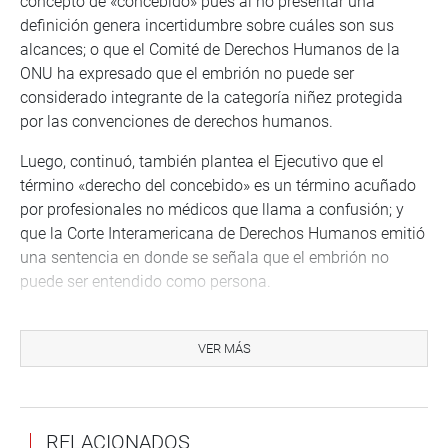
concepto de «concebido» pues al no presentar una
definición genera incertidumbre sobre cuáles son sus
alcances; o que el Comité de Derechos Humanos de la
ONU ha expresado que el embrión no puede ser
considerado integrante de la categoría niñez protegida
por las convenciones de derechos humanos.
Luego, continuó, también plantea el Ejecutivo que el
término «derecho del concebido» es un término acuñado
por profesionales no médicos que llama a confusión; y
que la Corte Interamericana de Derechos Humanos emitió
una sentencia en donde se señala que el embrión no
puede ser entendido como persona.
A todo ello, Muñante Barrios desvirtuó estas
observaciones e insistió en el contenido de la autógrafa.
VER MÁS
Sin embargo, en lo que se refiere a la observación quinta,
que plantea que el derecho a la integridad moral, psíquica
y física, así como el derecho a la identidad y el derecho al
RELACIONADOS