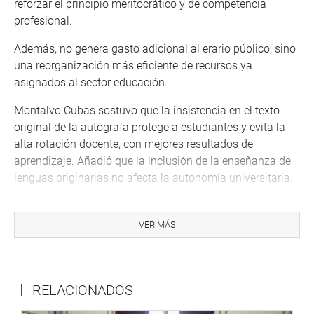
reforzar el principio meritocrático y de competencia
profesional.
Además, no genera gasto adicional al erario público, sino
una reorganización más eficiente de recursos ya
asignados al sector educación.
Montalvo Cubas sostuvo que la insistencia en el texto
original de la autógrafa protege a estudiantes y evita la
alta rotación docente, con mejores resultados de
aprendizaje. Añadió que la inclusión de la enseñanza de
lenguas originarias no afecta la autonomía universitaria.
La Comisión de Educación consideró que el plazo de 60
días para actualizar el padrón de instituciones
VER MÁS
interculturales bilingües es viable.
También fue aprobado, por unanimidad (23 votos), el
dictamen de insistencia de la autógrafa observada por el
RELACIONADOS
Poder Ejecutivo sobre la “Ley que modifica la Ley 29944,