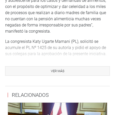
y adolescente para los casos y demandas de alimentos,
con el propósito de optimizar y dar celeridad a los miles
de procesos que realizan a diario madres de familia que
no cuentan con la pensión alimenticia muchas veces
negadas de forma irresponsable por sus padres”,
manifestó la congresista.
La congresista Katy Ugarte Mamani (PL), solicitó se
acumule el PL Nº 1425 de su autoría y pidió el apoyo de
sus colegas para la aprobación de la presente iniciativa.
Su colega Elizabeth Medina Hermosilla (PL), también dio
a conocer sus aportes y puntos de vista al respecto,
VER MÁS
señalando la necesidad de proteger a las madres de
familia y sus menores hijos que se encuentran inmersos
en los procesos de alimentos.
RELACIONADOS
La legisladora Flor Pablo Medina (NA) dijo estar de
acuerdo con la propuesta de ley que contribuyen a
agilizar los procedimientos y los niños puedan tener