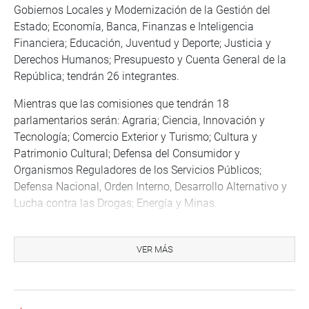
Gobiernos Locales y Modernización de la Gestión del
Estado; Economía, Banca, Finanzas e Inteligencia
Financiera; Educación, Juventud y Deporte; Justicia y
Derechos Humanos; Presupuesto y Cuenta General de la
República; tendrán 26 integrantes.
Mientras que las comisiones que tendrán 18
parlamentarios serán: Agraria; Ciencia, Innovación y
Tecnología; Comercio Exterior y Turismo; Cultura y
Patrimonio Cultural; Defensa del Consumidor y
Organismos Reguladores de los Servicios Públicos;
Defensa Nacional, Orden Interno, Desarrollo Alternativo y
Lucha contra las Drogas; Energía y Minas.
También, Fiscalización y Contraloría; Inclusión Social y
Personas con Discapacidad; Mujer y Familia; Producción,
VER MÁS
Micro y Pequeña Empresa y Cooperativas; Pueblos
Andinos, Amazónicos y Afroperuanos, Ambiente y
Ecología; Relaciones Exteriores; Salud y Población;