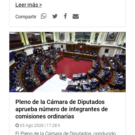
Leer más >
favor, 63 votos en contra y 5 abstenciones.
Compartir
Al inicio, el titular del Poder Legislativo, Alejandro Soto
Reyes, quien dirigió su primera sesión plenaria, se
solidarizó con el congresista Ernesto Bustamante
Donayre (FP), quien ha sufrido un accidente en México, y
expresó su deseo de pronta mejoría.
OFICINA DE COMUNICACIONES
Pleno de la Cámara de Diputados
aprueba número de integrantes de
comisiones ordinarias
05 Ago 2026 | 17:28 h
El Pleno de la Cámara de Diputados, conducido