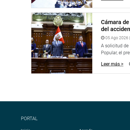
piscicultura o la minería, entre otros, para no de
de recursos, aunque el primer impulso tiene que se
Cámara de 
“Hay que priorizar gastos y tenemos que desatend
del accide
anotó e hizo hincapié en la necesidad de dejar e
decisiones.
05 Ago 2026 |
A solicitud d
La jefe de la Oficina General de Planeamiento de
Popular, el pr
de la exposición presupuestal respectiva, señalan
en procesos de diálogo para contribuir a la gobern
Leer más >
sociales como enfoque preventivo. Recibirá como 
RR.EE.
El ministro de Relaciones Exteriores, Hugo Claudi
como presupuesto institucional de apertura (PIA)
destinado para la Cancillería; y para la Agencia P
PORTAL
Refirió una serie de actividades previstas con dife
en el exterior para potenciar la capacidad negocia