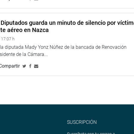
pender del presupuesto, sino que ellos mismos generen fuentes
r del Estado.
Diputados guarda un minuto de silencio por vícti
er a sectores que claman ayuda y eso no puede seguir así”,
nte aéreo en Nazca
n orden para que el nuevo gobierno pueda tomar mejores
 17:07 h
e la diputada Mady Yonz Núñez de la bancada de Renovación
 Presupuesto de la PCM, Katherine Reyes Gonzales, se encargó
esidente de la Cámara...
do que se prevé para el 2026 la realización de 2122 reuniones
abilidad, y atender el 78 % de alertas tempranas de conflictos
Compartir
PIA 5, 675 millones de soles.
o De Zela Martínez, señaló que para el próximo año recibirá
 1212 millones de soles, y que de ese monto un 98 % está
eruana de Cooperación Internacional (APCI), el 1.6 %.
SUSCRIPCIÓN
rentes países en el objetivo de fortalecer la presencia del Perú
dora con miras a contribuir al desarrollo nacional y en defensa