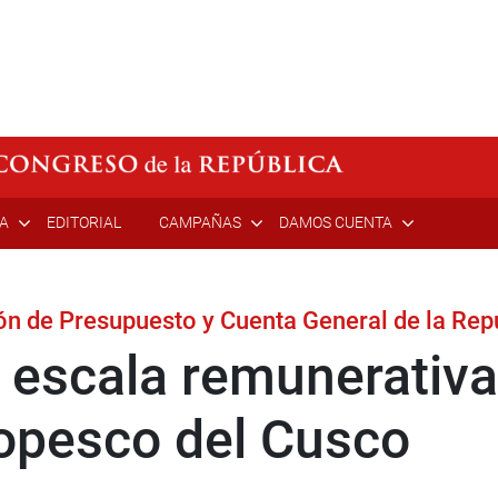
ÍA
EDITORIAL
CAMPAÑAS
DAMOS CUENTA
n de Presupuesto y Cuenta General de la Rep
escala remunerativa
opesco del Cusco