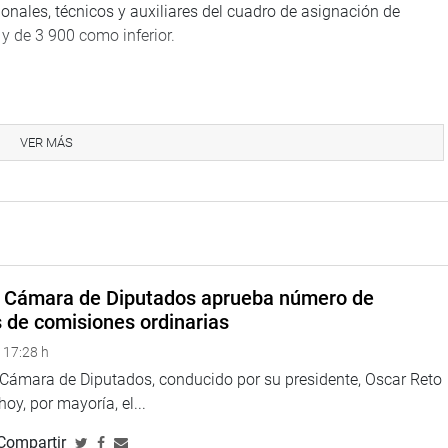
ionales, técnicos y auxiliares del cuadro de asignación de
y de 3 900 como inferior.
la Presidencia del Consejo de Ministros (PCM), de Relaciones
exponer sobre los presupuestos asignados para el Año fiscal
VER MÁS
y una gran demanda que se encuentra embalsada. “Nos ha
y importantes, como los de frontera que muchas veces tienen
a Cámara de Diputados aprueba número de
s de comisiones ordinarias
íos debería ser una actividad permanente, pero que no arroja
 17:28 h
tos por utilizar recursos que son muy escasos por lo que
n ese trabajo o lo hacen a destiempo cuando estalla el
a Cámara de Diputados, conducido por su presidente, Oscar Reto
 hoy, por mayoría, el...
Compartir
 inversión y diversos sectores productivos, como la pesca, la