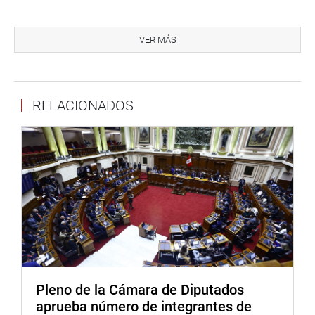
Proyecto de ley
VER MÁS
Previamente, el Pleno aprobó por unanimidad la iniciativa
legislativa que propone declarar de interés nacional a la
Comisión Multisectorial del Bicentenario de la Batalla de
Ayacucho.
RELACIONADOS
La votación fue de 93 votos a favor, cero en contra y cero
abstenciones. El presente proyecto no genera ningún
costo al Erario Nacional, por tratarse de una ley
declarativa, por el contrario aporta la historia al
pensamiento nacional.
PRENSA-CONGRESO (Jarvi)
Puede encontrar más información en nuestra página web
Pleno de la Cámara de Diputados
y redes sociales.
aprueba número de integrantes de