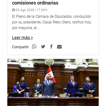
comisiones ordinarias
http://www.congreso.gob.pe/
05 Ago 2026 | 17:28 h
El Pleno de la Cámara de Diputados, conducido
Facebook:
por su presidente, Oscar Reto Otero, ratificó hoy,
https://www.facebook.com/congresoperu
Twitter:
por mayoría, el...
https://twitter.com/congresoperu
Youtube:
http://www.youtube.com/congresoperu
Leer más >
Soundcloud:
https://soundcloud.com/radiocongreso
Compartir