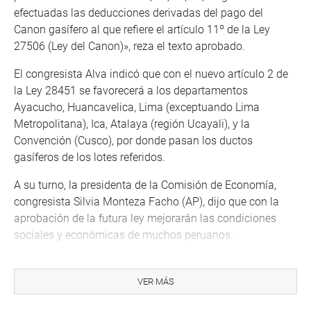
efectuadas las deducciones derivadas del pago del
Canon gasífero al que refiere el artículo 11º de la Ley
27506 (Ley del Canon)», reza el texto aprobado.
El congresista Alva indicó que con el nuevo artículo 2 de
la Ley 28451 se favorecerá a los departamentos
Ayacucho, Huancavelica, Lima (exceptuando Lima
Metropolitana), Ica, Atalaya (región Ucayali), y la
Convención (Cusco), por donde pasan los ductos
gasíferos de los lotes referidos.
A su turno, la presidenta de la Comisión de Economía,
congresista Silvia Monteza Facho (AP), dijo que con la
aprobación de la futura ley mejorarán las condiciones
sociales y económicas de muchos peruanos.
Los congresistas Elvis Vergara (AP) y Francis Paredes
Castro (PL) pidieron que sus proyectos de ley sobre este
VER MÁS
mismo tema sean acumulados en el dictamen