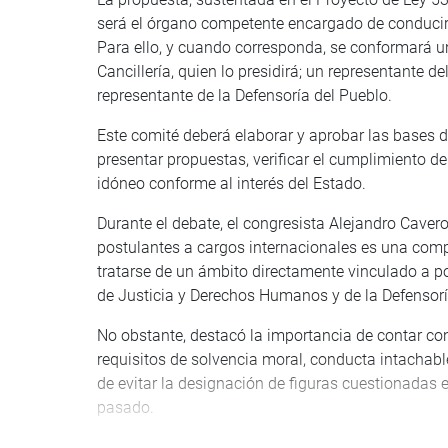
será el órgano competente encargado de conducir
Para ello, y cuando corresponda, se conformará u
Cancillería, quien lo presidirá; un representante 
representante de la Defensoría del Pueblo.
Este comité deberá elaborar y aprobar las bases d
presentar propuestas, verificar el cumplimiento de
idóneo conforme al interés del Estado.
Durante el debate, el congresista Alejandro Cave
postulantes a cargos internacionales es una compe
tratarse de un ámbito directamente vinculado a polí
de Justicia y Derechos Humanos y de la Defensorí
No obstante, destacó la importancia de contar 
requisitos de solvencia moral, conducta intachab
de evitar la designación de figuras cuestionadas 
pasado.
En la misma línea, la legisladora Gladys Echaíz R