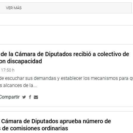
VER MÁS
ayoría, con 17 votos a favor, 1 en contra y 4 abstenciones, el
CR, solicitado por el congresista Alejandro Muñante Barrios,
idaria encargada de revisar los actos vinculados al acuerdo de
ano y Odebrecht.
de la Cámara de Diputados recibió a colectivo de
on discapacidad
 múltiples citaciones para aplicar apremios a una persona
 17:50 h
ida del apercibimiento.
erse tanto a comparecientes como a investigados, sin exigir
 de escuchar sus demandas y establecer los mecanismos para 
 alcances de la...
Compartir
tivas a declarar cuando se invoquen derechos constitucionales,
cho a guardar silencio o la prohibición de autoincriminación.
CIONALES
a Cámara de Diputados aprueba número de
s de comisiones ordinarias
e control de diversos decretos legislativos, entre ellos: