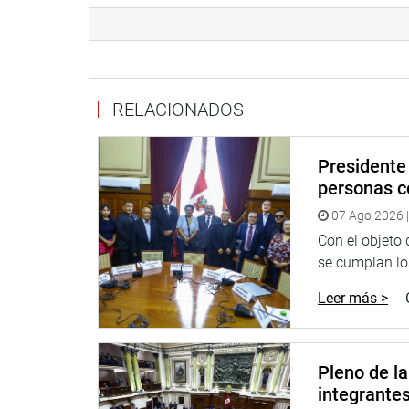
en las funciones exclusivas de la Cancillería.
OPINIÓN CONSULTIVA
En otro momento, el grupo de trabajo aprobó por m
RELACIONADOS
Informe de Opinión Consultiva 002-2021-2026-CCR/
presidente de la Comisión Investigadora Multipart
colaboración eficaz suscrito entre el Estado peru
Presidente 
personas c
El documento concluye que no es necesario emitir
07 Ago 2026 |
renuente, siempre que exista una notificación vál
Asimismo, precisa que los apremios pueden impon
Con el objeto
un cambio formal de situación procesal.
se cumplan los
Leer más >
Finalmente, señala que solo son válidas las nega
como el secreto profesional, la intimidad, el dere
DECRETOS LEGISLATIVOS Y TRATADOS INTERNA
Pleno de l
integrante
El grupo de trabajo aprobó en bloque los informes d