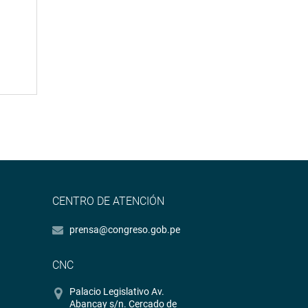
CENTRO DE ATENCIÓN
prensa@congreso.gob.pe
CNC
Palacio Legislativo Av.
Abancay s/n. Cercado de