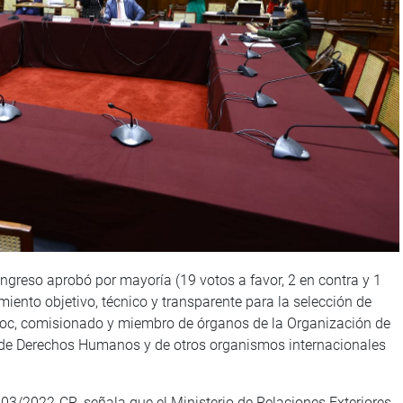
greso aprobó por mayoría (19 votos a favor, 2 en contra y 1
iento objetivo, técnico y transparente para la selección de
 hoc, comisionado y miembro de órganos de la Organización de
 de Derechos Humanos y de otros organismos internacionales
03/2022-CR, señala que el Ministerio de Relaciones Exteriores