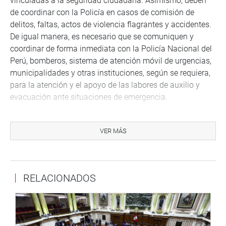
vinculadas a la seguridad ciudadana. Asimismo, deben
de coordinar con la Policía en casos de comisión de
delitos, faltas, actos de violencia flagrantes y accidentes.
De igual manera, es necesario que se comuniquen y
coordinar de forma inmediata con la Policía Nacional del
Perú, bomberos, sistema de atención móvil de urgencias,
municipalidades y otras instituciones, según se requiera,
para la atención y el apoyo de las labores de auxilio y
evacuación ante situaciones de emergencia.
Respecto a su derechos, estos son emanados de la
modalidad de contratación a que se sujeta el sereno
VER MÁS
municipal, por lo que debe de percibir la contraprestación
económica correspondiente al servicio prestado y los
beneficios que le correspondan de acuerdo con ley, como
RELACIONADOS
contar con el uniforme y equipamiento básico necesario
para el cumplimiento de su función, además deben de
recibir capacitación permanente y entrenamiento previo,
que les permita cumplir con eficiencia su labor de