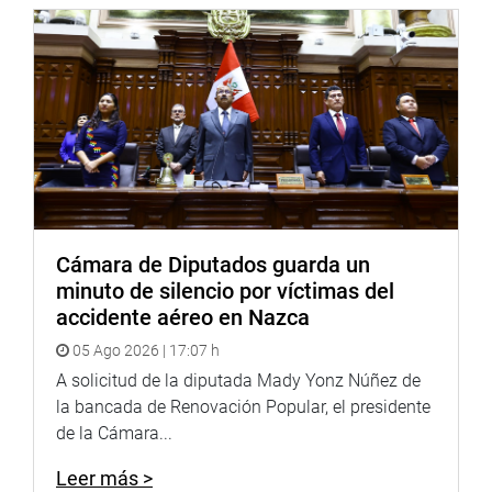
La sesión del Pleno se levantó a las 11:18 de la
noche con la aprobación de la exoneración de la segunda
votación de la Ley de Negociación Colectiva. Obtuvo 56
votos a favor, 7 en contra y 1 abstención.
PRENSA CONGRESO
Cámara de Diputados guarda un
minuto de silencio por víctimas del
accidente aéreo en Nazca
05 Ago 2026 | 17:07 h
A solicitud de la diputada Mady Yonz Núñez de
la bancada de Renovación Popular, el presidente
de la Cámara...
Leer más >