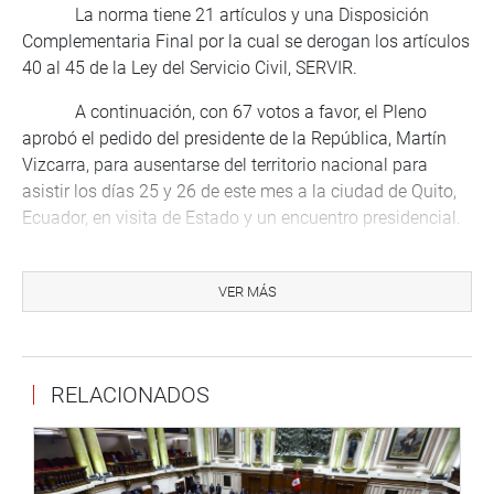
La norma tiene 21 artículos y una Disposición
Complementaria Final por la cual se derogan los artículos
40 al 45 de la Ley del Servicio Civil, SERVIR.
A continuación, con 67 votos a favor, el Pleno
aprobó el pedido del presidente de la República, Martín
Vizcarra, para ausentarse del territorio nacional para
asistir los días 25 y 26 de este mes a la ciudad de Quito,
Ecuador, en visita de Estado y un encuentro presidencial.
Se aprovechará de la oportunidad para que el
mandatario participe también en el Décimo segundo
VER MÁS
Gabinete Binacional Perú-Ecuador.
RESOLUCIONES LEGISLATIVAS
RELACIONADOS
Se aprobó la ampliación de la Resolución
Legislativa 3540 para ampliar el cronograma de
ingreso de tropas extranjeras al territorio nacional para
los meses de octubre y noviembre, y a efecto de que