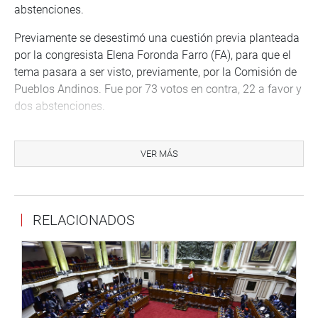
abstenciones.
Previamente se desestimó una cuestión previa planteada
por la congresista Elena Foronda Farro (FA), para que el
tema pasara a ser visto, previamente, por la Comisión de
Pueblos Andinos. Fue por 73 votos en contra, 22 a favor y
dos abstenciones.
PRENSA-CONGRESO
VER MÁS
http://www.congreso.gob.pe/
Facebook:
https://www.facebook.com/congresoperu
RELACIONADOS
Twitter:
https://twitter.com/congresoperu
Youtube:
http://www.youtube.com/congresoperu
Soundcloud:
https://soundcloud.com/radiocongreso