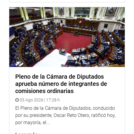
En tanto, la Comisión de Inteligencia estará conformada
por siete integrantes: Fuerza Popular (9); Peruanos por el
Kambio (1); Frente Amplio (1); y Alianza Para el Progreso
(1).
Por otro lado, el Pleno también aprobó el número de
integrantes de la Comisión Permanente que estará
conformada por 22 legisladores: Fuerza Popular (13);
Peruanos por el Kambio (3); Frente Amplio (2); Alianza
Para el Progreso (2); Célula Parlamentaria Aprista (1); y
Acción Popular (1). (JARVI)
Pleno de la Cámara de Diputados
aprueba número de integrantes de
PRENSA-CONGRESO
comisiones ordinarias
05 Ago 2026 | 17:28 h
El Pleno de la Cámara de Diputados, conducido
por su presidente, Oscar Reto Otero, ratificó hoy,
por mayoría, el...