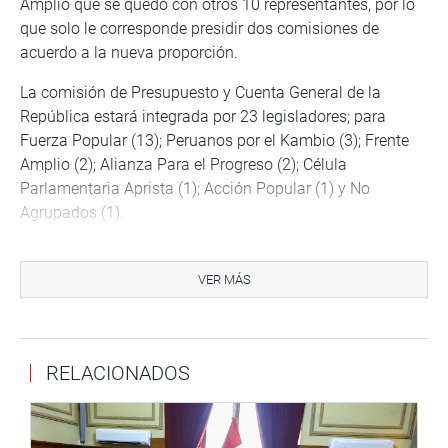
Amplio que se quedó con otros 10 representantes, por lo
que solo le corresponde presidir dos comisiones de
acuerdo a la nueva proporción.
La comisión de Presupuesto y Cuenta General de la
República estará integrada por 23 legisladores; para
Fuerza Popular (13); Peruanos por el Kambio (3); Frente
Amplio (2); Alianza Para el Progreso (2); Célula
Parlamentaria Aprista (1); Acción Popular (1) y No
Agrupados (1).
De igual manera, con 22 integrantes estará conformada la
Comisión de Descentralización, Fuerza Popular (13);
VER MÁS
Peruanos por el Kambio (3); Frente Amplio (2); Alianza
Para el Progreso (2); Célula Parlamentaria Aprista (1); y
Acción Popular (1).
RELACIONADOS
Las comisiones Agraria, Constitución, Economía,
Educación, Energía y Minas, Fiscalización, y Justicia
estarán conformadas por 17 integrantes: Fuerza Popular