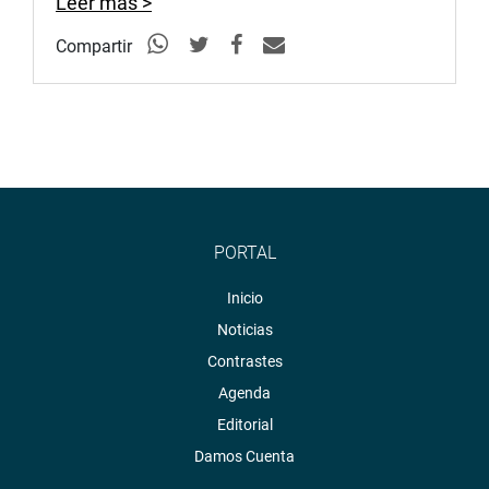
Leer más >
Compartir
PRENSA-CONGRESO
Puede encontrar más información en nuestra página web
y redes sociales.
http://www.congreso.gob.pe/
PORTAL
Inicio
Noticias
Contrastes
Agenda
Editorial
Damos Cuenta