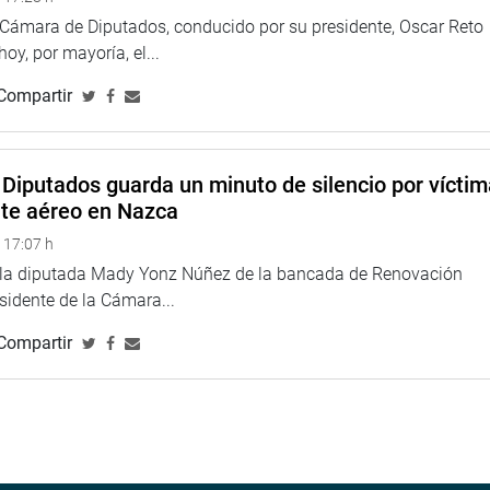
e de lo que se trata “
es de dar salud al pueblo, dar seguridad,
a Cámara de Diputados, conducido por su presidente, Oscar Reto
stabilidad laboral asegura la cartera de servicios. Detrás de
 hoy, por mayoría, el...
as. No. Sino la tercerización. Allí están los grandes
 cae el negocio”.
Compartir
Diputados guarda un minuto de silencio por vícti
nte aéreo en Nazca
 17:07 h
e la diputada Mady Yonz Núñez de la bancada de Renovación
esidente de la Cámara...
Compartir