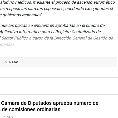
a salud no médicos, mediante el proceso de ascenso automático
sus respectivas carreras especiales, quedando exceptuados el
s gobiernos regionales
”.
“
que las plazas se encuentren aprobadas en el cuadro de
Aplicativo Informático para el Registro Centralizado de
Sector Público a cargo de la Dirección General de Gestión de
Finanzas
”.
 necesidad de reconocer el trabajo de estos profesionales ya que
 muchas familias han dejado de llorar a sus familiares.
VER MÁS
un capricho, sino una decisión reflexiva de justicia porque
r desamparados, y el Estado debe protegerlos en su situación
 que nunca ellos ocupan un lugar muy importante. Por ello,
o de la República hagan fuerza común para que se apruebe por
a Cámara de Diputados aprueba número de
A) expuso que el más claro antecedente fue la ley retiro de
s de comisiones ordinarias
e entraba en colapso el país. Y no pasó nada”.
 17:28 h