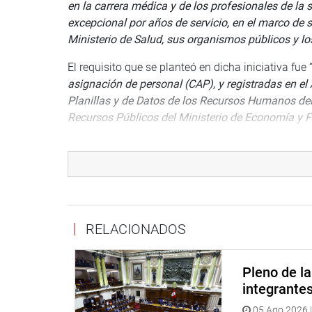
en la carrera médica y de los profesionales de l
excepcional por años de servicio, en el marco de 
Ministerio de Salud, sus organismos públicos y lo
El requisito que se planteó en dicha iniciativa fue 
asignación de personal (CAP), y registradas en el 
Planillas y de Datos de los Recursos Humanos del 
Recursos Públicos del Ministerio de Economía y 
El congresista Luis Castillo Oliva (PP) sostuvo la
“
gracias a ellos muchos hermanos se han curado y
Necesitamos que reflexionen que esta norma no es 
muchos de ellos no tienen seguro y podrían queda
de vulnerabilidad
”.
RELACIONADOS
Tania Rodas Malca (APP) manifestó que “
hoy más
llegó el momento que esta comisión y el Congres
Pleno de l
insistencia en el Pleno
”; y Lenin Checco Chauca (F
integrante
aportes de las AFP:
“Dijeron que era imposible, qu
05 Ago 2026 |