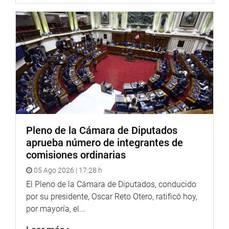
Finalmente, la congresista Mará Teresa Céspedes
Cárdenas (Frepap) expuso el PL 7253/2020-CR por el que
se propone una Ley que declara de interés nacional y
necesidad pública la creación del distrito de Pampamarca
en la provincia de Lucanas, departamento de Ayacucho.
Lima, 30 de marzo de 2021
PRENSA-CONGRESO
Pleno de la Cámara de Diputados
aprueba número de integrantes de
comisiones ordinarias
05 Ago 2026 | 17:28 h
El Pleno de la Cámara de Diputados, conducido
por su presidente, Oscar Reto Otero, ratificó hoy,
por mayoría, el...