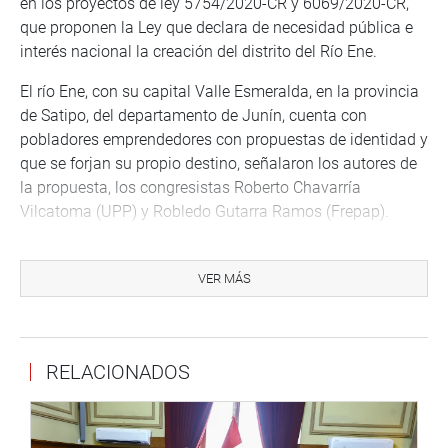
en los proyectos de ley 5754/2020-CR y 6069/2020-CR,
que proponen la Ley que declara de necesidad pública e
interés nacional la creación del distrito del Río Ene.
El río Ene, con su capital Valle Esmeralda, en la provincia
de Satipo, del departamento de Junín, cuenta con
pobladores emprendedores con propuestas de identidad y
que se forjan su propio destino, señalaron los autores de
la propuesta, los congresistas Roberto Chavarría
Vilcatoma (UPP) y Robledo Gutarra Ramos (Frepap).
Asimismo, se aprobó, por unanimidad, el dictamen
recaído por insistencia en la observación del Poder
VER MÁS
Ejecutivo a la autógrafa de la Ley que declara de interés
nacional y necesidad pública la creación del distrito de
Penachí, en la provincia y departamento de Lambayeque,
RELACIONADOS
De igual forma se aprobó la insistencia del dictamen
recaído en la observación del Poder Ejecutivo a la
autógrafa a Ley que declara de interés nacional y