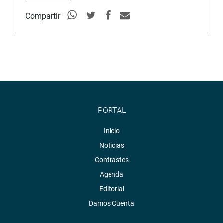
Compartir
La comisión resaltó que esta iniciativa busca cerrar
brechas históricas de exclusión y garantizar que miles de
peruanos con discapacidad auditiva puedan acceder en
igualdad de condiciones a información pública, mensajes
oficiales y contenidos de interés nacional.
OFICINA DE COMUNICACIONES E IMAGEN
INSTITUCIONAL
PORTAL
Inicio
Noticias
Contrastes
Agenda
Editorial
Damos Cuenta