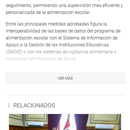
seguimiento, permitiendo una supervisión más eficiente y
personalizada de la alimentación escolar.
Entre las principales medidas aprobadas figura la
interoperabilidad de las bases de datos del programa de
alimentación escolar con el Sistema de Información de
Apoyo a la Gestión de las Instituciones Educativas
(SIAGIE) y con los sistemas de vigilancia alimentaria y
nutricional del Ministerio de Salud.
Asimismo, se dispone que el Documento Nacional de
Identidad (DNI) sea utilizado como identificador único
VER MÁS
obligatorio para realizar el seguimiento del estado
nutricional y la entrega de raciones, permitiendo una
trazabilidad individualizada de cada estudiante
RELACIONADOS
beneficiario.
El texto sustitutorio también impulsa la incorporación de
productos provenientes de la agricultura familiar local