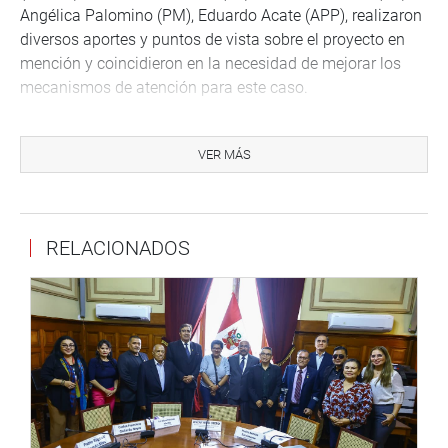
Angélica Palomino (PM), Eduardo Acate (APP), realizaron
diversos aportes y puntos de vista sobre el proyecto en
mención y coincidieron en la necesidad de mejorar los
mecanismos de atención para este caso.
También señalaron que la mayoría de los beneficiarios no
tienen manejo adecuado de los sistemas informáticos
VER MÁS
que conlleva un cajero automático o muchos no pueden
acceder a uno cercano a su localidad o domicilio,
exponiéndose, además, a personas inescrupulosas que se
RELACIONADOS
podrían apropiar del monto de su pensión.
SERVICIOS DE REHABILITACIÓN
Otra iniciativa aprobada, por unanimidad, fue el
predictamen recaído en el PL 2835/2017-CR que propone
la Ley que declara de interés nacional y necesidad pública
la implementación, protección y conservación de los
centros de rehabilitación para personas con discapacidad
con la finalidad de brindarles acceso a los servicios de