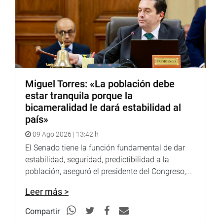
interés nacional y necesidad pública la ejecución del
proyecto “Mejoramiento y construcción de la carretera
asfaltada doble vía CV 105 Calca – Yanatile – Quellouna
(Tramos Quellopuyto – Amparaes – Colca – Quebrada –
Quellouno – Chahuares DV. Quellouno)”, en el
departamento de Cusco.
Miguel Torres: «La población debe
La construcción y mejoramiento de carretera generará
estar tranquila porque la
abundantes puestos de trabajo y mejorará el nivel de vida
bicameralidad le dará estabilidad al
de poblaciones consideradas de extrema pobreza, el
país»
crecimiento económico e inclusión social de las familias
09 Ago 2026 | 13:42 h
alto andinas, y de ceja de selva de la región Cusco, y los
tres distritos involucrados como beneficiarios directos.
El Senado tiene la función fundamental de dar
estabilidad, seguridad, predictibilidad a la
La Comisión de Transportes y Comunicaciones también
población, aseguró el presidente del Congreso,...
aprobó el dictamen recaído en el Proyecto de Ley
7533/2020-CR, que declara de necesidad pública e interés
Leer más >
nacional la conexión de internet en el departamento de
Compartir
Ucayali.